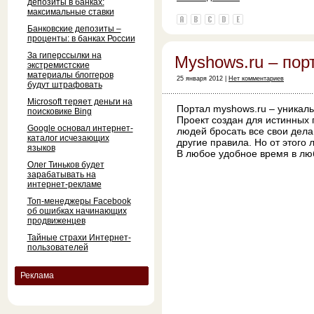
депозиты в банках:
максимальные ставки
Банковские депозиты –
проценты: в банках России
За гиперссылки на
Myshows.ru – пор
экстремистские
материалы блоггеров
25 января 2012 |
Нет комментариев
будут штрафовать
Microsoft теряет деньги на
Портал myshows.ru – уникаль
поисковике Bing
Проект создан для истинных 
Google основал интернет-
людей бросать все свои дела
каталог исчезающих
другие правила. Но от этого
языков
В любое удобное время в лю
Олег Тиньков будет
зарабатывать на
интернет-рекламе
Топ-менеджеры Facebook
об ошибках начинающих
продвиженцев
Тайные страхи Интернет-
пользователей
Реклама