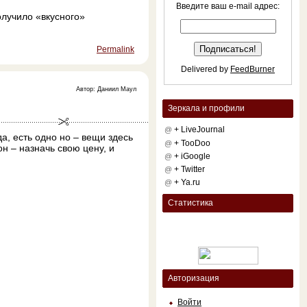
Введите ваш e-mail адрес:
лучило «вкусного»
Permalink
Delivered by
FeedBurner
Автор: Даниил Маул
Зеркала и профили
+ LiveJournal
@
да, есть одно но – вещи здесь
+ TooDoo
@
он – назначь свою цену, и
+ iGoogle
@
+ Twitter
@
+ Ya.ru
@
Статистика
Авторизация
Войти