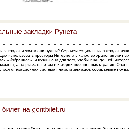
альные закладки Рунета
х закладок и зачем они нужны? Сервисы социальных закладок изн
щих использовать просторы Интернета в качестве хранения личных
 или «Избранное», и нужны они для того, чтобы к найденной инте
момент, а не рыскать потом в истории посещенных страниц. Очень 
 строя операционная система плакали закладки, собираемые польз
илет на goritbilet.ru
чаи, когда купил билет, а идти не получается, и нужно бы его продат