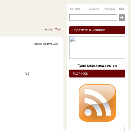
Контакты
О сайте
Реклама
RSS
|
Архив
Теги
Обратите внимание
Автор: kisanya1988
*
для рекламодателей
Подписка