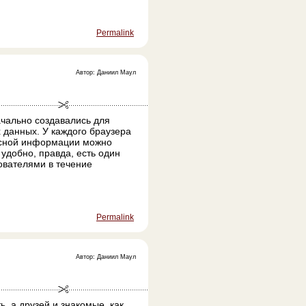
Permalink
Автор: Даниил Маул
ачально создавались для
 данных. У каждого браузера
ресной информации можно
удобно, правда, есть один
ователями в течение
Permalink
Автор: Даниил Маул
ь, а друзей и знакомые, как