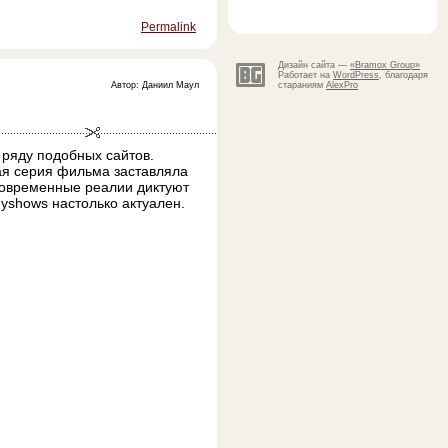
Permalink
Дизайн сайта —
«Bramox Group»
Работает на
WordPress
, благодаря
Автор: Даниил Маул
стараниям
AlexPro
 ряду подобных сайтов.
ая серия фильма заставляла
 Современные реалии диктуют
yshows настолько актуален.