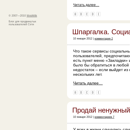
Читать далее…
© 2007—2010
WebMilk
Блог для продвинутых
пользователей Сети
Шпаргалка. Соци
10 января 2012 |
комментария 2
Что такое сервисы социальны
пользователей, предпочитаю
есть пункт меню «Закладки»
было бы обратиться в любой 
недостаток – если выйдет из
нескольких лет.
Читать далее…
Продай ненужный б
10 января 2012 |
комментариев 7
У всех в жизни случались слу