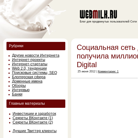
Блог для продвинутых пользователей Сети
Социальная сеть 
Рубрики
получила миллион
Другие новости Интернета
Интернет-проекты
Digital
Интернет-стартапы
Web 2.0, тенденции
25 июня 2012 |
Комментарии: 1
Поисковые системы, SEO
Блоггерская сфера
Доменные имена
Обзоры
Интервью
Банки
Главные материалы
Инвестиции и заработок
Секреты ВКонтакте (1)
Секреты ВКонтакте (2)
Лучшие Твиттер клиенты