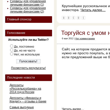
Сервисы для управления
личными финансами (1)
Крупнейшее русскоязычное и
Сервисы для управления
инвестора.
Читать далее…
личными финансами (2)
Главный спонсор
Торгуйся с умом 
Голосование
6 мая 2012 |
Нет комментариев
Используйте ли вы Twitter?
Да, постоянно
Сайт, на котором продается в
Да, но не часто
нужно не просто покупать, а 
Нет, не использую
если предложений выше не бу
Посмотреть результаты!
Последние новости
Депозиты
«Россельхозбанка» на
2014 год в России
Депозиты «Финансы и
Кредит» – отзывы о банке
Самые выгодные
Читать далее…