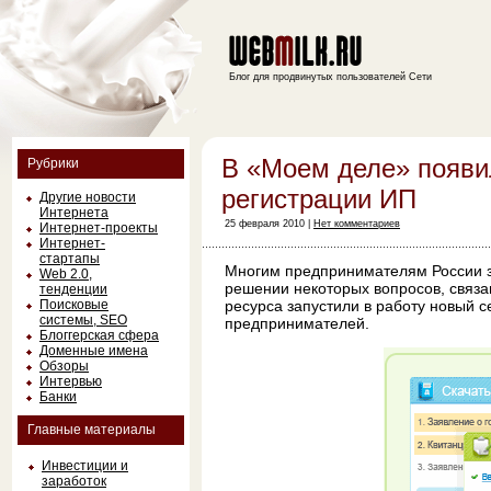
Блог для продвинутых пользователей Сети
В «Моем деле» появи
Рубрики
регистрации ИП
Другие новости
Интернета
25 февраля 2010 |
Нет комментариев
Интернет-проекты
Интернет-
стартапы
Многим предпринимателям России з
Web 2.0,
решении некоторых вопросов, связан
тенденции
Поисковые
ресурса запустили в работу новый 
системы, SEO
предпринимателей.
Блоггерская сфера
Доменные имена
Обзоры
Интервью
Банки
Главные материалы
Инвестиции и
заработок