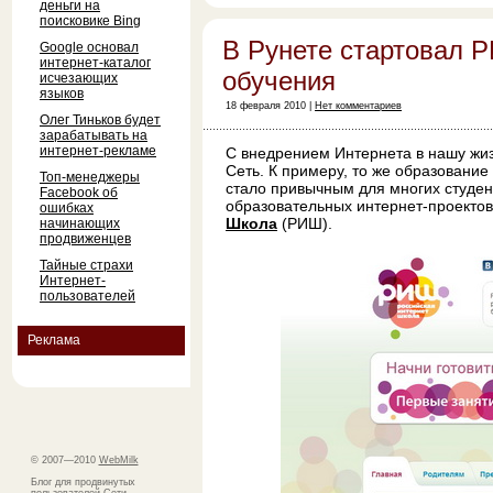
деньги на
поисковике Bing
В Рунете стартовал 
Google основал
интернет-каталог
обучения
исчезающих
языков
18 февраля 2010 |
Нет комментариев
Олег Тиньков будет
зарабатывать на
интернет-рекламе
С внедрением Интернета в нашу жи
Сеть. К примеру, то же образовани
Топ-менеджеры
стало привычным для многих студен
Facebook об
образовательных интернет-проектов,
ошибках
Школа
(РИШ).
начинающих
продвиженцев
Тайные страхи
Интернет-
пользователей
Реклама
© 2007—2010
WebMilk
Блог для продвинутых