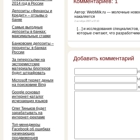
Комментариев: 1
2014 год в России
Депозиты «Финансы и
Автор:
WebMilk.ru — молочные ново
Кредит» – отзывы о
накаляется
банке
2 октября 2007 в 07:10
Самые выгодные
[…] и исследования специалистов, 
депозиты в банках:
которые считают, что разработчики
максимальные ставки
Банковские депозиты –
проценты: в банках
России
Добавить комментарий
За гиперссылки на
экстремистские
материалы блоггеров
И
будут штрафовать
M
Microsoft теряет деньги
на поисковике Bing
6
Google основал
интернет-каталог
исчезающих языков
Олег Тиньков будет
зарабатывать на
интернет-рекламе
Топ-менеджеры
Facebook об ошибках
начинающих
продвиженцев