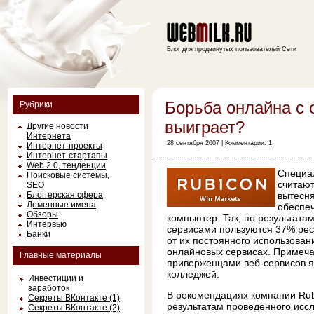
Блог для продвинутых пользователей Сети
Борьба онлайна с 
Рубрики
выиграет?
Другие новости
Интернета
28 сентября 2007 |
Комментарии: 1
Интернет-проекты
Интернет-стартапы
Web 2.0, тенденции
Специал
Поисковые системы,
считают
SEO
Блоггерская сфера
вытесн
Доменные имена
обеспеч
Обзоры
компьютер. Так, по результата
Интервью
сервисами пользуются 37% рес
Банки
от их постоянного использован
онлайновых сервисах. Примеча
Главные материалы
приверженцами веб-сервисов я
колледжей.
Инвестиции и
заработок
В рекомендациях компании Rub
Секреты ВКонтакте (1)
результатам проведенного иссл
Секреты ВКонтакте (2)