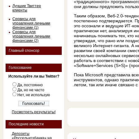
«традиционного» программного 
Лучшие Твиттер
они должны предложить пользо
клиенты
Таким образом, Веб-2.0-тенде
Сервисы для
постепенно подтверждается. П
управления личными
это осознали и ведущие ИТ-ком
финансами (1)
практически нет, анализируя 
Сервисы для
начинаешь понимать тех, кто 
управления личными
утверждая, что рано или поздн
финансами (2)
великого Интернет-гиганта. А 
развитии своей компании смести
Главный спонсор
несколько онлайновых сервисов
работать в соответствии с нов
«Software+Services (S+S)» (пр
Голосование
Пока Microsoft представила вс
Используйте ли вы Twitter?
инструментов, однако практиче
летом, так или иначе связано с
Да, постоянно
Да, но не часто
Нет, не использую
Посмотреть результаты!
Последние новости
Депозиты
«Россельхозбанка» на