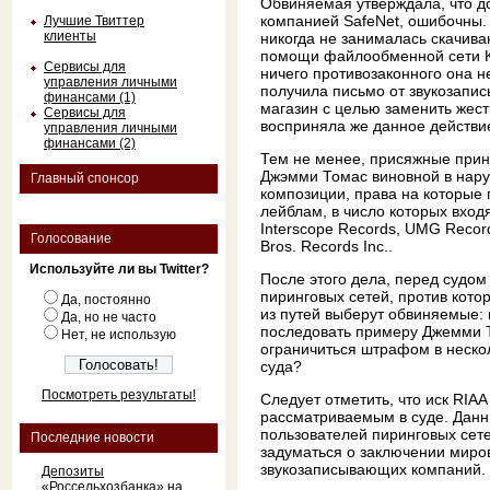
Обвиняемая утверждала, что д
компанией SafeNet, ошибочны. 
Лучшие Твиттер
клиенты
никогда не занималась скачив
помощи файлообменной сети Ka
Сервисы для
ничего противозаконного она не
управления личными
получила письмо от звукозапи
финансами (1)
магазин с целью заменить жестк
Сервисы для
восприняла же данное действие
управления личными
финансами (2)
Тем не менее, присяжные прин
Джэмми Томас виновной в нару
Главный спонсор
композиции, права на которые
лейблам, в число которых входя
Interscope Records, UMG Recordi
Голосование
Bros. Records Inc..
Используйте ли вы Twitter?
После этого дела, перед судом
пиринговых сетей, против котор
Да, постоянно
из путей выберут обвиняемые: 
Да, но не часто
последовать примеру Джемми Т
Нет, не использую
ограничиться штрафом в нескол
суда?
Посмотреть результаты!
Следует отметить, что иск RIA
рассматриваемым в суде. Данны
пользователей пиринговых сет
Последние новости
задуматься о заключении миро
звукозаписывающих компаний.
Депозиты
«Россельхозбанка» на