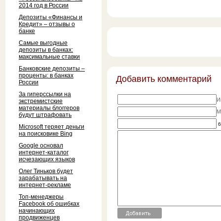
2014 год в России
Депозиты «Финансы и
Кредит» – отзывы о
банке
Самые выгодные
депозиты в банках:
максимальные ставки
Банковские депозиты –
проценты: в банках
Добавить комментарий
России
За гиперссылки на
И
экстремистские
материалы блоггеров
M
будут штрафовать
6
Microsoft теряет деньги
на поисковике Bing
Google основал
интернет-каталог
исчезающих языков
Олег Тиньков будет
зарабатывать на
интернет-рекламе
Топ-менеджеры
Facebook об ошибках
начинающих
продвиженцев