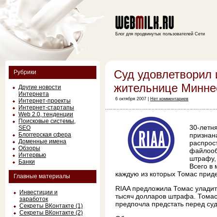
Блог для продвинутых пользователей Сети
Суд удовлетворил 
Рубрики
жительнице Минне
Другие новости
Интернета
6 октября 2007 |
Нет комментариев
Интернет-проекты
Интернет-стартапы
Web 2.0, тенденции
Поисковые системы,
30-летн
SEO
Блоггерская сфера
признан
Доменные имена
распрос
Обзоры
файлооб
Интервью
штрафу,
Банки
Всего в
каждую из которых Томас приде
Главные материалы
RIAA предложила Томас уладит
Инвестиции и
тысяч долларов штрафа. Томас 
заработок
предпочла предстать перед суд
Секреты ВКонтакте (1)
Секреты ВКонтакте (2)