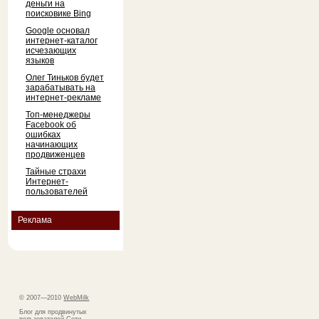
деньги на
поисковике Bing
Google основал
интернет-каталог
исчезающих
языков
Олег Тиньков будет
зарабатывать на
интернет-рекламе
Топ-менеджеры
Facebook об
ошибках
начинающих
продвиженцев
Тайные страхи
Интернет-
пользователей
Реклама
© 2007—2010
WebMilk
Блог для продвинутых