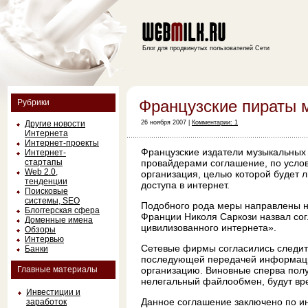
Блог для продвинутых пользователей Сети
Французские пираты мо
Рубрики
Другие новости
26 ноября 2007 |
Комментарии: 1
Интернета
Интернет-проекты
Французские издатели музыкальных 
Интернет-
стартапы
провайдерами соглашение, по услов
Web 2.0,
организация, целью которой будет
тенденции
доступа в интернет.
Поисковые
системы, SEO
Подобного рода меры направлены н
Блоггерская сфера
Франции Николя Саркози назвал с
Доменные имена
цивилизованного интернета».
Обзоры
Интервью
Сетевые фирмы согласились следить 
Банки
последующей передачей информации
Главные материалы
организацию. Виновные сперва полу
нелегальный файлообмен, будут вре
Инвестиции и
Данное соглашение заключено по ин
заработок