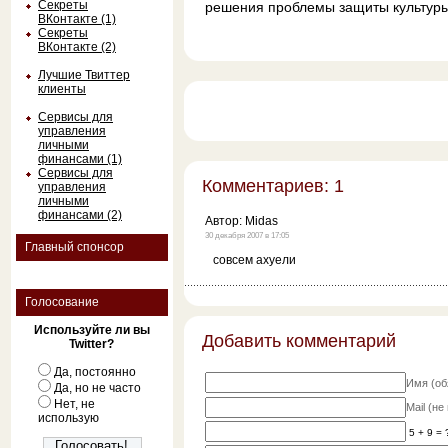
Секреты
решения проблемы защиты культуры
ВКонтакте (1)
Секреты
ВКонтакте (2)
Лучшие Твиттер
клиенты
Сервисы для
управления
личными
финансами (1)
Сервисы для
Комментариев: 1
управления
личными
финансами (2)
Автор:
Midas
30 декабря 2007 в 17:05
Главный спонсор
совсем ахуели
Голосование
Используйте ли вы
Добавить комментарий
Twitter?
Да, постоянно
Имя (об
Да, но не часто
Нет, не
Mail (н
использую
5 + 9 = 