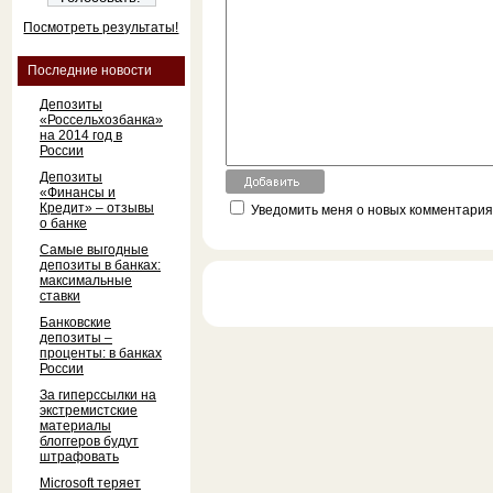
Посмотреть результаты!
Последние новости
Депозиты
«Россельхозбанка»
на 2014 год в
России
Депозиты
«Финансы и
Кредит» – отзывы
Уведомить меня о новых комментариях
о банке
Самые выгодные
депозиты в банках:
максимальные
ставки
Банковские
депозиты –
проценты: в банках
России
За гиперссылки на
экстремистские
материалы
блоггеров будут
штрафовать
Microsoft теряет