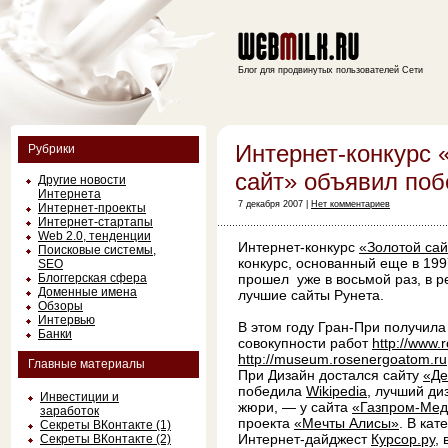
Блог для продвинутых пользователей Сети
Интернет-конкурс 
Рубрики
сайт» объявил поб
Другие новости
Интернета
7 декабря 2007 |
Нет комментариев
Интернет-проекты
Интернет-стартапы
Web 2.0, тенденции
Интернет-конкурс
«Золотой сай
Поисковые системы,
конкурс, основанный еще в 1997
SEO
Блоггерская сфера
прошел уже в восьмой раз, в р
Доменные имена
лучшие сайты Рунета.
Обзоры
Интервью
В этом году Гран-При получил
Банки
совокупности работ
http://www.
http://museum.rosenergoatom.ru
Главные материалы
При Дизайн достался сайту
«Де
победила
Wikipedia
, лучший ди
Инвестиции и
жюри, — у сайта
«Газпром-Мед
заработок
проекта
«Мечты Алисы»
. В ка
Секреты ВКонтакте (1)
Интернет-дайджест
Курсор.ру
,
Секреты ВКонтакте (2)