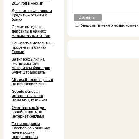
2014 год в России
Депозиты «Финансы и
Кредит» – отзывы о
банке
Уведомить меня о новых коммент
Самые выгодные
депозиты в банках:
максимальные ставки
Банковские депозиты –
проценты: в банках
России
За гиперссылки на
экстремистские
материалы блоггеров
будут штрафовать
Microsoft теряет деньги
на поисковике Bing
Google основал
интернет-каталог
исчезающих языков
Олег Тиньков будет
зарабатывать на
интернет-рекламе
Топ-менеджеры
Facebook об ошибках
начинающих
продвиженцев