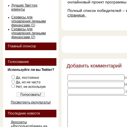
онлайновый проект программ
Лучшие Твиттер
клиенты
Полный список победителей – 
странице
.
Сервисы для
управления личными
финансами (1)
Сервисы для
управления личными
финансами (2)
Главный спонсор
Голосование
Добавить комментарий
Используйте ли вы Twitter?
Да, постоянно
И
Да, но не часто
M
Нет, не использую
7
Посмотреть результаты!
Последние новости
Депозиты
«Россельхозбанка» на