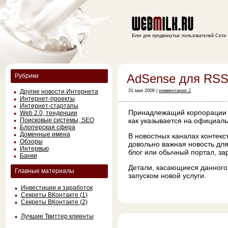
Блог для продвинутых пользователей Сети
AdSense для RSS
Рубрики
Другие новости Интернета
31 мая 2008 |
комментария 2
Интернет-проекты
Интернет-стартапы
Принадлежащий корпорации G
Web 2.0, тенденции
Поисковые системы, SEO
как указывается на официал
Блоггерская сфера
Доменные имена
В новостных каналах контекс
Обзоры
довольно важная новость для
Интервью
блог или обычный портал, за
Банки
Детали, касающиеся данного
Главные материалы
запуском новой услуги.
Инвестиции и заработок
Секреты ВКонтакте (1)
Секреты ВКонтакте (2)
Лучшие Твиттер клиенты