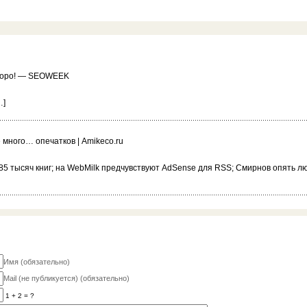
коро! — SEOWEEK
…]
много… опечатков | Amikeco.ru
85 тысяч книг; на WebMilk предчувствуют AdSense для RSS; Смирнов опять л
Имя (обязательно)
Mail (не публикуется) (обязательно)
1 + 2 = ?