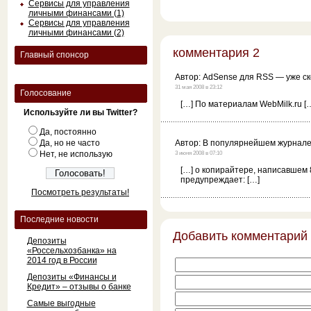
Сервисы для управления
личными финансами (1)
Сервисы для управления
личными финансами (2)
комментария 2
Главный спонсор
Автор:
AdSense для RSS — уже с
31 мая 2008 в 23:12
Голосование
[…] По материалам WebMilk.ru [
Используйте ли вы Twitter?
Да, постоянно
Да, но не часто
Автор:
В популярнейшем журнале 
Нет, не использую
3 июня 2008 в 07:10
[…] о копирайтере, написавшем 
предупреждает: […]
Посмотреть результаты!
Последние новости
Добавить комментарий
Депозиты
«Россельхозбанка» на
2014 год в России
Депозиты «Финансы и
Кредит» – отзывы о банке
Самые выгодные