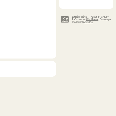
Дизайн сайта —
«Bramox Group»
Работает на
WordPress
, благодаря
стараниям
AlexPro