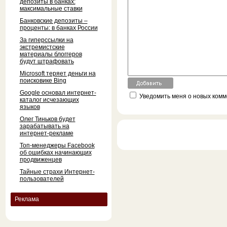
депозиты в банках:
максимальные ставки
Банковские депозиты –
проценты: в банках России
За гиперссылки на
экстремистские
материалы блоггеров
будут штрафовать
Microsoft теряет деньги на
поисковике Bing
Google основал интернет-
Уведомить меня о новых комме
каталог исчезающих
языков
Олег Тиньков будет
зарабатывать на
интернет-рекламе
Топ-менеджеры Facebook
об ошибках начинающих
продвиженцев
Тайные страхи Интернет-
пользователей
Реклама