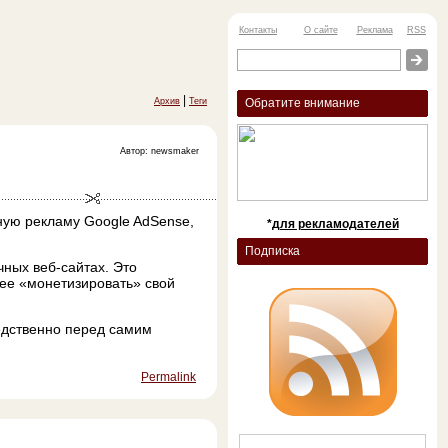
Контакты
О сайте
Реклама
RSS
|
Архив
Теги
Обратите внимание
Автор: newsmaker
ную рекламу Google AdSense,
*
для рекламодателей
Подписка
чных веб-сайтах. Это
лее «монетизировать» свой
едственно перед самим
Permalink