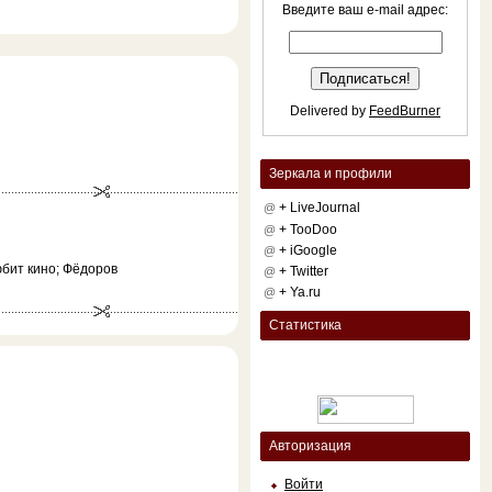
Введите ваш e-mail адрес:
Delivered by
FeedBurner
Зеркала и профили
+ LiveJournal
@
+ TooDoo
@
+ iGoogle
@
юбит кино; Фёдоров
+ Twitter
@
+ Ya.ru
@
Статистика
Авторизация
Войти