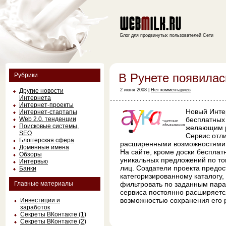
Блог для продвинутых пользователей Сети
В Рунете появилас
Рубрики
Другие новости
2 июня 2008 |
Нет комментариев
Интернета
Интернет-проекты
Новый Инте
Интернет-стартапы
Web 2.0, тенденции
бесплатных
Поисковые системы,
желающим р
SEO
Сервис отл
Блоггерская сфера
расширенными возможностями 
Доменные имена
На сайте, кроме доски беспла
Обзоры
уникальных предложений по тов
Интервью
лиц. Создатели проекта предос
Банки
категоризированному каталогу,
Главные материалы
фильтровать по заданным пара
сервиса постоянно расширяется
возможностью сохранения его р
Инвестиции и
заработок
Секреты ВКонтакте (1)
Секреты ВКонтакте (2)