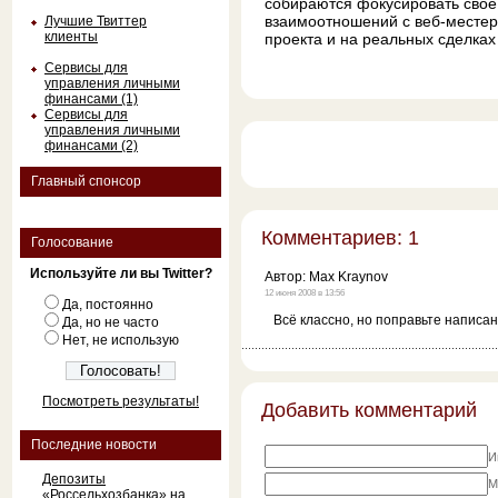
собираются фокусировать сво
взаимоотношений с веб-местер
Лучшие Твиттер
клиенты
проекта и на реальных сделках
Сервисы для
управления личными
финансами (1)
Сервисы для
управления личными
финансами (2)
Главный спонсор
Комментариев: 1
Голосование
Используйте ли вы Twitter?
Автор:
Max Kraynov
12 июня 2008 в 13:56
Да, постоянно
Всё классно, но поправьте написани
Да, но не часто
Нет, не использую
Посмотреть результаты!
Добавить комментарий
Последние новости
И
Депозиты
M
«Россельхозбанка» на