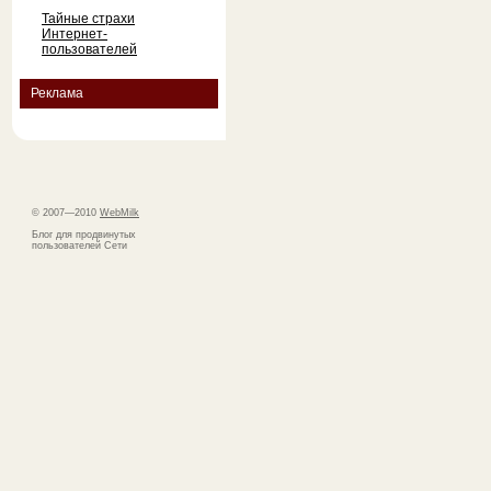
Тайные страхи
Интернет-
пользователей
Реклама
© 2007—2010
WebMilk
Блог для продвинутых
пользователей Сети