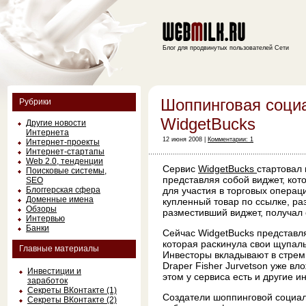
Блог для продвинутых пользователей Сети
Шоппинговая соци
Рубрики
WidgetBucks
Другие новости
Интернета
12 июня 2008 |
Комментарии: 1
Интернет-проекты
Интернет-стартапы
Web 2.0, тенденции
Сервис
WidgetBucks
стартовал 
Поисковые системы,
представляя собой виджет, кот
SEO
Блоггерская сфера
для участия в торговых операц
Доменные имена
купленный товар по ссылке, ра
Обзоры
разместивший виджет, получал
Интервью
Банки
Сейчас WidgetBucks представл
которая раскинула свои щупал
Главные материалы
Инвесторы вкладывают в стрем
Draper Fisher Jurvetson уже вл
Инвестиции и
этом у сервиса есть и другие и
заработок
Секреты ВКонтакте (1)
Создатели шоппинговой социал
Секреты ВКонтакте (2)