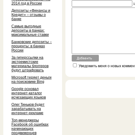
2014 год в России
1
Депозиты «Финансы и
Кредит» – отзывы о
банке
Самые выгодные
депозиты в банках:
максимальные ставки
Банковские депозиты –
проценты: в банках
России
За гиперссылки на
экстремистские
материалы блоггеров
Уведомить меня о новых коммент
будут штрафовать
Microsoft теряет деньги
на поисковике Bing
Google основал
интернет-каталог
исчезающих языков
Олег Тиньков будет
зарабатывать на
интернет-рекламе
Топ-менеджеры
Facebook об ошибках
начинающих
продвиженцев