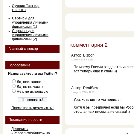
Лучшие Твиттер
клиенты
Сервисы для
управления личными
финансами (1)
Сервисы для
управления личными
финансами (2)
комментария 2
Главный спонсор
Автор:
Bizbor
31 июля 2008 в 20:22
Голосование
По моему Россия везде отличилась,
вот теперь еще и спам )))
Используйте ли вы Twitter?
Да, постоянно
Да, но не часто
Автор:
RealSaw
Нет, не использую
1 августа 2008 в 12:21
Ура, хоть где то мы первые.
Хотя я бы предпочёл если бы Росс
Посмотреть результаты!
отосланных писем, а не спама! :)
Последние новости
Депозиты
«Россельхозбанка» на