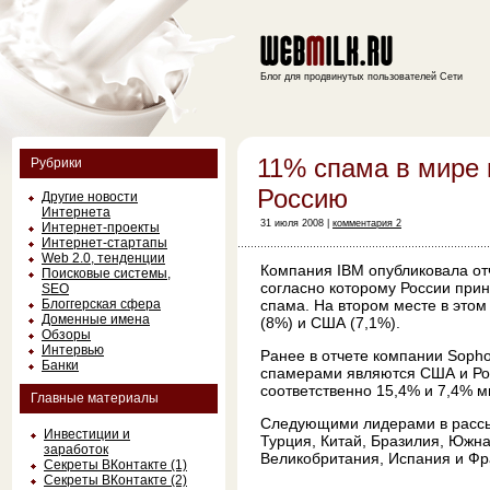
Блог для продвинутых пользователей Сети
11% спама в мире 
Рубрики
Россию
Другие новости
Интернета
31 июля 2008 |
комментария 2
Интернет-проекты
Интернет-стартапы
Web 2.0, тенденции
Компания
IBM
опубликовала от
Поисковые системы,
согласно которому России при
SEO
Блоггерская сфера
спама. На втором месте в этом
Доменные имена
(8%) и США (7,1%).
Обзоры
Интервью
Ранее в отчете компании
Soph
Банки
спамерами являются США и Ро
соответственно 15,4% и 7,4% м
Главные материалы
Следующими лидерами в рассы
Инвестиции и
Турция, Китай, Бразилия, Южна
заработок
Великобритания, Испания и Ф
Секреты ВКонтакте (1)
Секреты ВКонтакте (2)