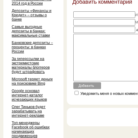
Добавить комментарий
2014 год в России
Депозиты «Финансы и
Кредит» – отзывы о
И
банке
M
Самые выгодные
4
депозиты в банках:
максимальные ставки
Банковские депозиты –
проценты: в банках
России
За гиперссылки на
экстремистские
материалы блоггеров
будут штрафовать
Microsoft теряет деньги
на поисковике Bing
Google основал
Уведомить меня о новых коммент
интернет-каталог
исчезающих языков
Олег Тиньков будет
зарабатывать на
интернет-рекламе
Топ-менеджеры
Facebook об ошибках
начинающих
продвиженцев