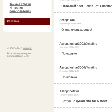
Тайные страхи
Отличный пост – слов нет. Спасибо
Интернет-
пользователей
Автор:
YaD
Реклама
16 сентября 2008 в 19:06
Очень-очень хорошо!
Автор:
loshar3003@mail.ru
20 ноября 2008 в 15:37
© 2007—2010
WebMilk
Прикольно
Блог для продвинутых
пользователей Сети
Автор:
loshar3004@mail.ru
21 ноября 2008 в 11:54
Прикольно
Автор:
betafor
7 апреля 2009 в 12:36
Вот уж не думал, что так бывает