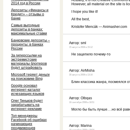
Actually, it is not Creative Commons t
2014 год в России
However, all material on the site is
Депозиты «Финансы и
I hope you like it!
Кредит» – отзывы о
банке
All the best,
Самые выгодные
Kristofer Mencák — Animasher.com
депозиты в банках:
максимальные ставки
Банковские депозиты –
Автор:
sml
проценты: в банках
15 августа 2008 в 15:12
России
Не зацепило почему-то
За гиперссылки на
экстремистские
материалы блоггеров
будут штрафовать
Автор:
AirMisha
Microsoft теряет деньги
30 августа 2008 в 13:16
на поисковике Bing
Блин классика жанра, посмеялся 
Google основал
интернет-каталог
исчезающих языков
Автор:
Olbqas
Олег Тиньков будет
16 сентября 2008 в 18:51
зарабатывать на
интернет-рекламе
Могло бы быть лучше….но всё ра
Топ-менеджеры
Facebook об ошибках
начинающих
Автор:
Marina
продвиженцев
16 сентября 2008 в 19:04