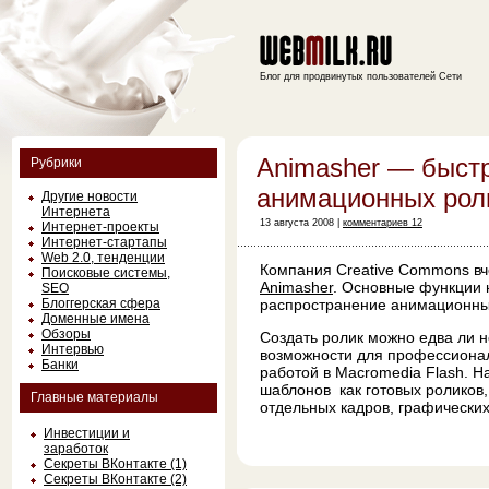
Блог для продвинутых пользователей Сети
Animasher — быст
Рубрики
анимационных рол
Другие новости
Интернета
13 августа 2008 |
комментариев 12
Интернет-проекты
Интернет-стартапы
Web 2.0, тенденции
Компания Creative Commons вч
Поисковые системы,
Animasher
. Основные функции 
SEO
Блоггерская сфера
распространение анимационны
Доменные имена
Обзоры
Создать ролик можно едва ли н
Интервью
возможности для профессиона
Банки
работой в Macromedia Flash. Н
шаблонов как готовых роликов,
Главные материалы
отдельных кадров, графических
Инвестиции и
заработок
Секреты ВКонтакте (1)
Секреты ВКонтакте (2)