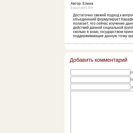
Автор:
Елена
8 апреля 2009 в 15:55
Достаточно свежий подход к вопр
объединений формулирует Карафе
полагает, что сейчас изучение дан
действий данной социальной групп
сколько я знаю, государством при
поддерживающие данную точку зр
Добавить комментарий
И
M
1