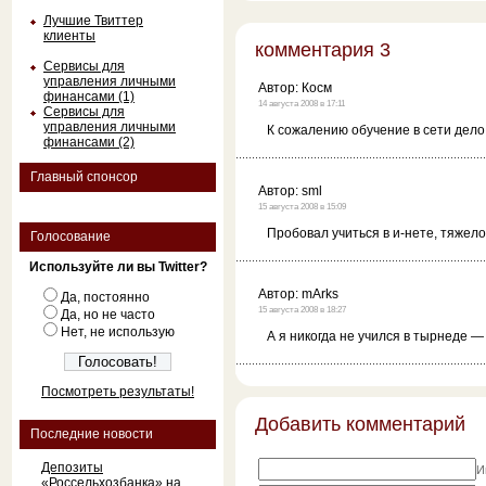
Лучшие Твиттер
клиенты
комментария 3
Сервисы для
управления личными
Автор:
Косм
финансами (1)
14 августа 2008 в 17:11
Сервисы для
управления личными
К сожалению обучение в сети дел
финансами (2)
Главный спонсор
Автор:
sml
15 августа 2008 в 15:09
Пробовал учиться в и-нете, тяжело
Голосование
Используйте ли вы Twitter?
Автор:
mArks
Да, постоянно
15 августа 2008 в 18:27
Да, но не часто
Нет, не использую
А я никогда не учился в тырнеде —
Посмотреть результаты!
Добавить комментарий
Последние новости
Депозиты
И
«Россельхозбанка» на