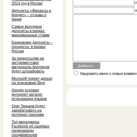
M
2014 год в России
Депозиты «Финансы и
8
Кредит» – отзывы о
банке
Самые выгодные
депозиты в банках:
максимальные ставки
Банковские депозиты –
проценты: в банках
России
За гиперссылки на
экстремистские
материалы блоггеров
будут штрафовать
Уведомить меня о новых коммент
Microsoft теряет деньги
на поисковике Bing
Google основал
интернет-каталог
исчезающих языков
Олег Тиньков будет
зарабатывать на
интернет-рекламе
Топ-менеджеры
Facebook об ошибках
начинающих
продвиженцев