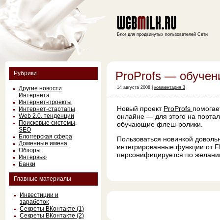
Блог для продвинутых пользователей Сети
ProProfs — обучен
Рубрики
Другие новости
14 августа 2008 |
комментария 3
Интернета
Интернет-проекты
Новый проект
ProProfs
помогае
Интернет-стартапы
Web 2.0, тенденции
онлайне — для этого на порта
Поисковые системы,
обучающие флеш-ролики.
SEO
Блоггерская сфера
Пользоваться новинкой довольн
Доменные имена
интегрированные функции от Fli
Обзоры
персонифицируется по желани
Интервью
Банки
Главные материалы
Инвестиции и
заработок
Секреты ВКонтакте (1)
Секреты ВКонтакте (2)