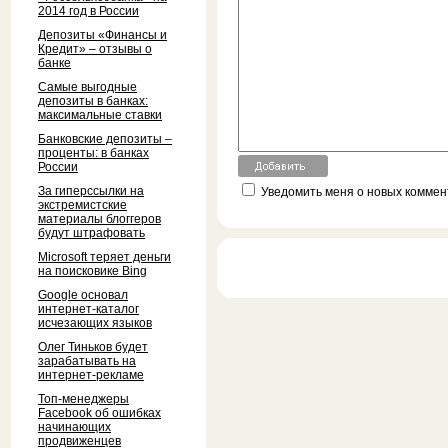
2014 год в России
Депозиты «Финансы и
Кредит» – отзывы о
банке
Самые выгодные
депозиты в банках:
максимальные ставки
Банковские депозиты –
проценты: в банках
России
За гиперссылки на
Уведомить меня о новых коммент
экстремистские
материалы блоггеров
будут штрафовать
Microsoft теряет деньги
на поисковике Bing
Google основал
интернет-каталог
исчезающих языков
Олег Тиньков будет
зарабатывать на
интернет-рекламе
Топ-менеджеры
Facebook об ошибках
начинающих
продвиженцев