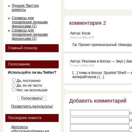
Лучшие Твиттер
клиенты
Сервисы для
управления личными
комментария 2
финансами (1)
Сервисы для
Автор:
Косм
управления личными
16 августа 2008 в 15:44
финансами (2)
Гм. Проект оригинальнгый. Никогда
Главный спонсор
Автор:
Реклама в блогах — Зиус | З
Голосование
17 августа 2008 в 19:23
Используйте ли вы Twitter?
[…] темы в блогах: Sparkle*Shelf —
копирайтеров | […]
Да, постоянно
Да, но не часто
Нет, не использую
Добавить комментарий
Посмотреть результаты!
И
Последние новости
M
Депозиты
4
«Россельхозбанка» на