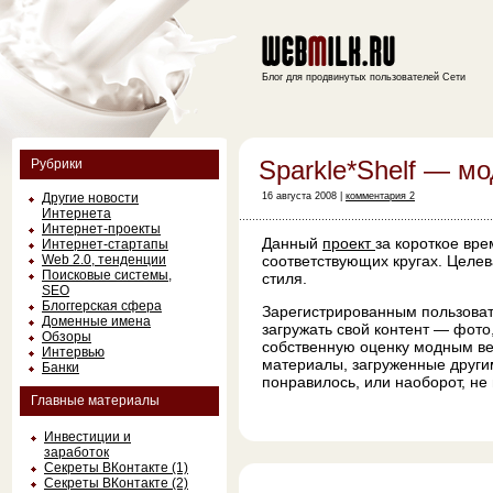
Блог для продвинутых пользователей Сети
Sparkle*Shelf — м
Рубрики
Другие новости
16 августа 2008 |
комментария 2
Интернета
Интернет-проекты
Данный
проект
за короткое вр
Интернет-стартапы
Web 2.0, тенденции
соответствующих кругах. Целе
Поисковые системы,
стиля.
SEO
Блоггерская сфера
Зарегистрированным пользоват
Доменные имена
загружать свой контент — фото
Обзоры
собственную оценку модным ве
Интервью
материалы, загруженные другим
Банки
понравилось, или наоборот, не
Главные материалы
Инвестиции и
заработок
Секреты ВКонтакте (1)
Секреты ВКонтакте (2)