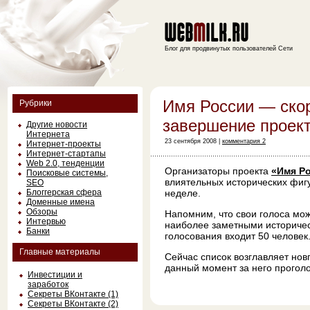
Блог для продвинутых пользователей Сети
Имя России — ско
Рубрики
завершение проек
Другие новости
Интернета
23 сентября 2008 |
комментария 2
Интернет-проекты
Интернет-стартапы
Web 2.0, тенденции
Организаторы проекта
«Имя Р
Поисковые системы,
влиятельных исторических фигу
SEO
Блоггерская сфера
неделе.
Доменные имена
Обзоры
Напомним, что свои голоса мож
Интервью
наиболее заметными историчес
Банки
голосования входит 50 человек
Главные материалы
Сейчас список возглавляет нов
данный момент за него проголо
Инвестиции и
заработок
Секреты ВКонтакте (1)
Секреты ВКонтакте (2)