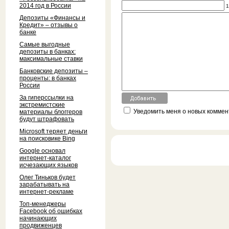
2014 год в России
1
Депозиты «Финансы и
Кредит» – отзывы о
банке
Самые выгодные
депозиты в банках:
максимальные ставки
Банковские депозиты –
проценты: в банках
России
За гиперссылки на
экстремистские
Уведомить меня о новых коммент
материалы блоггеров
будут штрафовать
Microsoft теряет деньги
на поисковике Bing
Google основал
интернет-каталог
исчезающих языков
Олег Тиньков будет
зарабатывать на
интернет-рекламе
Топ-менеджеры
Facebook об ошибках
начинающих
продвиженцев