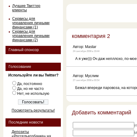
Лучшие Твиттер
клиенты
Сервисы для
управления личными
финансами (1)
Сервисы для
комментария 2
управления личными
финансами (2)
Автор:
Mastar
Главный спонсор
24 сентября 2008 в 19:44
А я уже))) Оч даж непллохо, по-мое
Голосование
Используйте ли вы Twitter?
Автор:
Муслим
27 сентября 2008 в 00:54
Да, постоянно
Бежал впереди паровоза, на котор
Да, но не часто
Нет, не использую
Посмотреть результаты!
Добавить комментарий
Последние новости
И
Депозиты
M
«Россельхозбанка» на