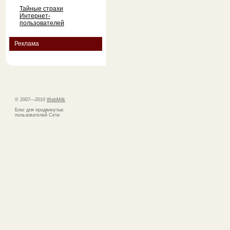
Тайные страхи
Интернет-
пользователей
Реклама
© 2007—2010
WebMilk
Блог для продвинутых
пользователей Сети