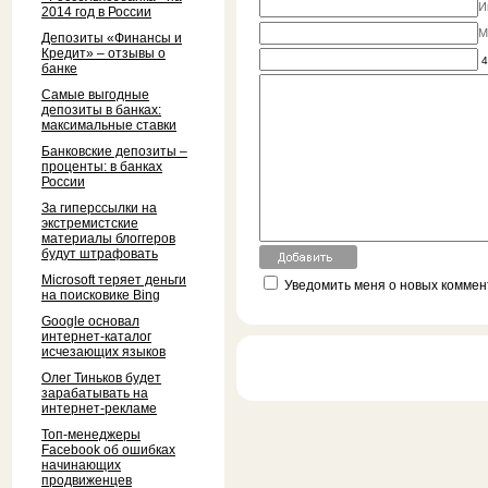
И
2014 год в России
M
Депозиты «Финансы и
Кредит» – отзывы о
4
банке
Самые выгодные
депозиты в банках:
максимальные ставки
Банковские депозиты –
проценты: в банках
России
За гиперссылки на
экстремистские
материалы блоггеров
будут штрафовать
Microsoft теряет деньги
Уведомить меня о новых коммент
на поисковике Bing
Google основал
интернет-каталог
исчезающих языков
Олег Тиньков будет
зарабатывать на
интернет-рекламе
Топ-менеджеры
Facebook об ошибках
начинающих
продвиженцев