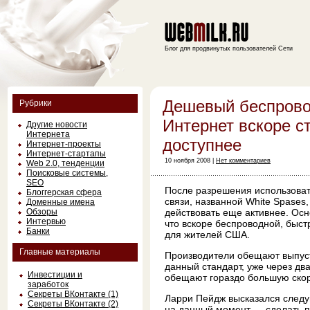
Блог для продвинутых пользователей Сети
Дешевый беспров
Рубрики
Интернет вскоре с
Другие новости
Интернета
доступнее
Интернет-проекты
Интернет-стартапы
10 ноября 2008 |
Нет комментариев
Web 2.0, тенденции
Поисковые системы,
SEO
После разрешения использоват
Блоггерская сфера
связи, названной White Spases
Доменные имена
Обзоры
действовать еще активнее. Ос
Интервью
что вскоре беспроводной, быс
Банки
для жителей США.
Главные материалы
Производители обещают выпус
данный стандарт, уже через дв
Инвестиции и
обещают гораздо большую скор
заработок
Секреты ВКонтакте (1)
Ларри Пейдж высказался след
Секреты ВКонтакте (2)
на данный момент — сделать п