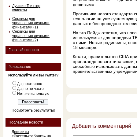
дешевым».
Лучшие Твиттер
клиенты
Противники нового стандарта с
технологии на уже существующи
Сервисы для
управления личными
данных в беспроводных телеви
финансами (1)
Сервисы для
На это Пейдж ответил, что нов
управления личными
используемые для передачи ТВ-
финансами (2)
с ними. Новые радиочипы, спос
18 месяцев.
Главный спонсор
Кстати, правительство США при
пропаганде нового типа связи,
способные использовать данны
Голосование
правительственных учреждений
Используйте ли вы Twitter?
Да, постоянно
Да, но не часто
Нет, не использую
Посмотреть результаты!
Последние новости
Добавить комментарий
Депозиты
«Россельхозбанка» на