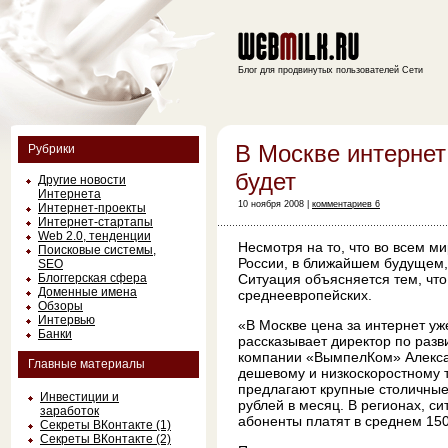
Блог для продвинутых пользователей Сети
В Москве интернет
Рубрики
будет
Другие новости
Интернета
10 ноября 2008 |
комментариев 6
Интернет-проекты
Интернет-стартапы
Web 2.0, тенденции
Несмотря на то, что во всем м
Поисковые системы,
России, в ближайшем будущем,
SEO
Блоггерская сфера
Ситуация объясняется тем, что
Доменные имена
среднеевропейских.
Обзоры
Интервью
«В Москве цена за интернет уж
Банки
рассказывает директор по разв
компании «ВымпелКом» Алекса
Главные материалы
дешевому и низкоскоростному т
предлагают крупные столичны
Инвестиции и
рублей в месяц. В регионах, си
заработок
абоненты платят в среднем 150
Секреты ВКонтакте (1)
Секреты ВКонтакте (2)