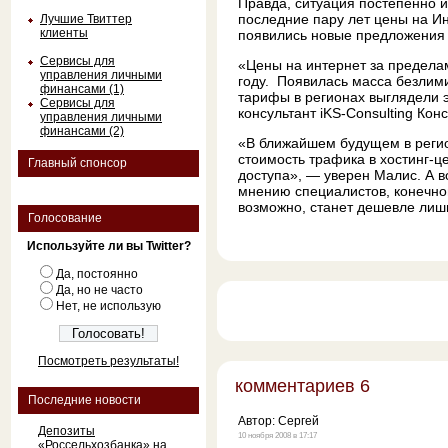
Правда, ситуация постепенно из
последние пару лет цены на Ин
Лучшие Твиттер
клиенты
появились новые предложения 
Сервисы для
«Цены на интернет за предела
управления личными
году. Появилась масса безлим
финансами (1)
тарифы в регионах выглядели э
Сервисы для
консультант iKS-Consulting Кон
управления личными
финансами (2)
«В ближайшем будущем в регио
стоимость трафика в хостинг-це
Главный спонсор
доступа», — уверен Малис. А в
мнению специалистов, конечно
возможно, станет дешевле лиш
Голосование
Используйте ли вы Twitter?
Да, постоянно
Да, но не часто
Нет, не использую
Посмотреть результаты!
комментариев 6
Последние новости
Автор:
Сергей
Депозиты
10 ноября 2008 в 17:17
«Россельхозбанка» на