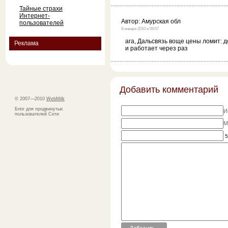
Тайные страхи
Интернет-
Автор:
Амурская обл
пользователей
8 января 2010 в 09:07
ага, Дальсвязь воще цены ломит: д
Реклама
и работает через раз
Добавить комментарий
© 2007—2010
WebMilk
Блог для продвинутых
И
пользователей Сети
M
5