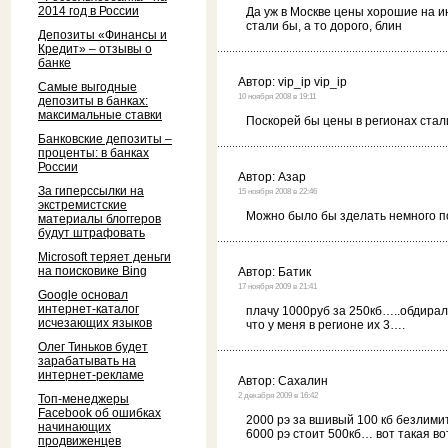
2014 год в России
Да уж в Москве цены хорошие на и
стали бы, а то дорого, блин
Депозиты «Финансы и
Кредит» – отзывы о
банке
Автор:
vip_ip vip_ip
Самые выгодные
10 ноября 2008 в 19:11
депозиты в банках:
максимальные ставки
Поскорей бы цены в регионах стали
Банковские депозиты –
проценты: в банках
России
Автор:
Азар
За гиперссылки на
15 ноября 2008 в 22:46
экстремистские
Можно было бы зделать немного п
материалы блоггеров
будут штрафовать
Microsoft теряет деньги
на поисковике Bing
Автор:
Батик
17 ноября 2009 в 21:41
Google основал
интернет-каталог
плачу 1000руб за 250кб…..обдира
исчезающих языков
что у меня в регионе их 3….
Олег Тиньков будет
зарабатывать на
интернет-рекламе
Автор:
Сахалин
2 декабря 2009 в 16:42
Топ-менеджеры
Facebook об ошибках
2000 рэ за вшивый 100 кб безлими
начинающих
6000 рэ стоит 500кб… вот такая во
продвиженцев