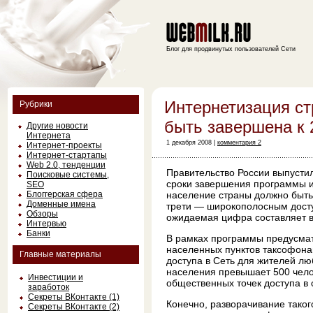
Блог для продвинутых пользователей Сети
Интернетизация с
Рубрики
быть завершена к 
Другие новости
Интернета
1 декабря 2008 |
комментария 2
Интернет-проекты
Интернет-стартапы
Web 2.0, тенденции
Правительство России выпустил
Поисковые системы,
сроки завершения программы ин
SEO
Блоггерская сфера
население страны должно быть
Доменные имена
трети — широкополосным доступ
Обзоры
ожидаемая цифра составляет в
Интервью
Банки
В рамках программы предусма
населенных пунктов таксофона
Главные материалы
доступа в Сеть для жителей лю
населения превышает 500 челов
Инвестиции и
общественных точек доступа в 
заработок
Секреты ВКонтакте (1)
Конечно, разворачивание таког
Секреты ВКонтакте (2)