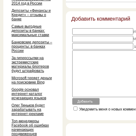
2014 год в России
Депозиты «Финансы и
Кредит» – отзывы о
Добавить комментарий
банке
Самые выгодные
депозиты в банках:
И
максимальные ставки
M
Банковские депозиты –
проценты: в банках
1
России
За гиперссылки на
экстремистские
материалы блоггеров
будут штрафовать
Microsoft теряет деньги
на поисковике Bing
Google основал
интернет-каталог
исчезающих языков
Олег Тиньков будет
Уведомить меня о новых коммент
зарабатывать на
интернет-рекламе
Топ-менеджеры
Facebook об ошибках
начинающих
продвиженцев