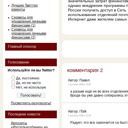
значительных затрат финансовы
однако внедрение программы п
Лучшие Твиттер
клиенты
России получить доступ в Сеть
использование отделений почто
Сервисы для
Интернет даже жителям самых 
управления личными
финансами (1)
Сервисы для
управления личными
финансами (2)
Главный спонсор
Голосование
комментария 2
Используйте ли вы Twitter?
Да, постоянно
Автор:
Павел
Да, но не часто
1 декабря 2008 в 15:06
Нет, не использую
а разьве ещё не во всех отделени
Вроде бы уже давно собирались э
Посмотреть результаты!
Автор:
iTalk
Последние новости
2 декабря 2008 в 12:26
Радует, что все закончится са бы
Депозиты
«Россельхозбанка» на