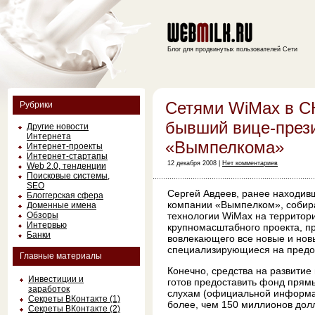
Блог для продвинутых пользователей Сети
Сетями WiMax в С
Рубрики
бывший вице-през
Другие новости
Интернета
«Вымпелкома»
Интернет-проекты
Интернет-стартапы
12 декабря 2008 |
Нет комментариев
Web 2.0, тенденции
Поисковые системы,
SEO
Сергей Авдеев, ранее находив
Блоггерская сфера
компании «Вымпелком», собира
Доменные имена
Обзоры
технологии WiMax на территори
Интервью
крупномасштабного проекта, 
Банки
вовлекающего все новые и нов
специализирующиеся на предос
Главные материалы
Конечно, средства на развитие
Инвестиции и
готов предоставить фонд прямых
заработок
слухам (официальной информац
Секреты ВКонтакте (1)
более, чем 150 миллионов дол
Секреты ВКонтакте (2)