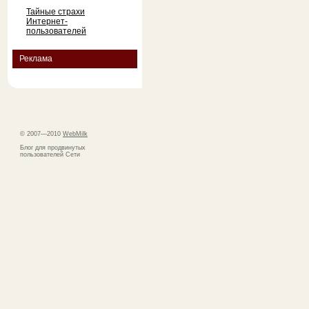
Тайные страхи
Интернет-
пользователей
Реклама
© 2007—2010
WebMilk
Блог для продвинутых
пользователей Сети