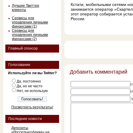
Кстати, мобильными сетями нов
Лучшие Твиттер
занимается оператор «Скартел
клиенты
этот оператор собирается уста
Сервисы для
России.
управления личными
финансами (1)
Сервисы для
управления личными
финансами (2)
Главный спонсор
Голосование
Добавить комментарий
Используйте ли вы Twitter?
Да, постоянно
И
Да, но не часто
Нет, не использую
M
5
Посмотреть результаты!
Последние новости
Депозиты
«Россельхозбанка» на