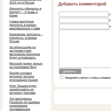
2014 год в России
Добавить комментарий
Депозиты «Финансы и
Кредит» – отзывы о
И
банке
M
Самые выгодные
депозиты в банках:
8
максимальные ставки
Банковские депозиты –
проценты: в банках
России
За гиперссылки на
экстремистские
материалы блоггеров
будут штрафовать
Microsoft теряет деньги
на поисковике Bing
Google основал
интернет-каталог
Уведомить меня о новых коммент
исчезающих языков
Олег Тиньков будет
зарабатывать на
интернет-рекламе
Топ-менеджеры
Facebook об ошибках
начинающих
продвиженцев