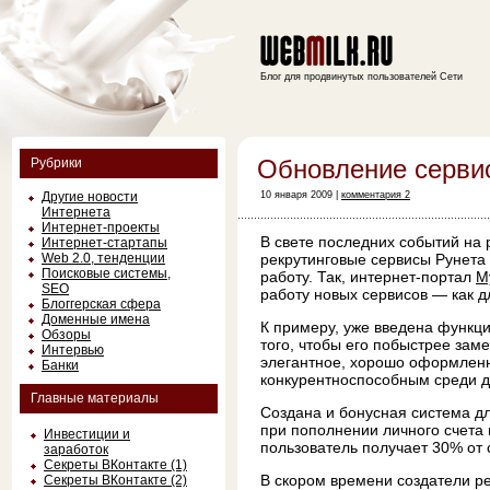
Блог для продвинутых пользователей Сети
Обновление серви
Рубрики
Другие новости
10 января 2009 |
комментария 2
Интернета
Интернет-проекты
В свете последних событий на 
Интернет-стартапы
Web 2.0, тенденции
рекрутинговые сервисы Рунет
Поисковые системы,
работу. Так, интернет-портал
M
SEO
работу новых сервисов — как д
Блоггерская сфера
Доменные имена
К примеру, уже введена функц
Обзоры
того, чтобы его побыстрее зам
Интервью
элегантное, хорошо оформлен
Банки
конкурентноспособным среди д
Главные материалы
Создана и бонусная система дл
при пополнении личного счета
Инвестиции и
пользователь получает 30% от
заработок
Секреты ВКонтакте (1)
В скором времени создатели ре
Секреты ВКонтакте (2)