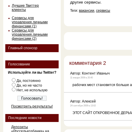
другие сервисы.
Лучшие Твиттер
клиенты
Теги:
вакансии
,
сервисы
Сервисы для
управления личными
финансами (1)
Сервисы для
управления личными
финансами (2)
Главный спонсор
комментария 2
Голосование
Используйте ли вы Twitter?
Автор:
Контент Иваныч
11 января 2009 в 20:40
Да, постоянно
рабочих мест становится больше а
Да, но не часто
Нет, не использую
Автор:
Алексей
Посмотреть результаты!
24 сентября 2009 в 13:02
ЭТОТ САЙТ ОТКРОВЕННОЕ ДЕРЬМ
Последние новости
Депозиты
«Россельхозбанка» на