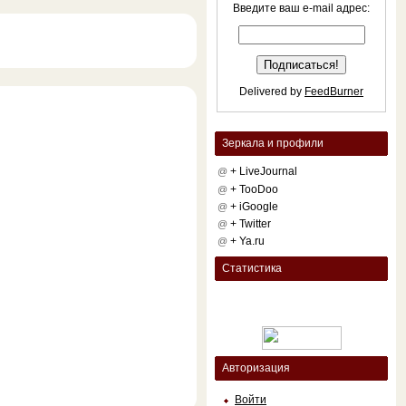
Введите ваш e-mail адрес:
Delivered by
FeedBurner
Зеркала и профили
+ LiveJournal
@
+ TooDoo
@
+ iGoogle
@
+ Twitter
@
+ Ya.ru
@
Статистика
Авторизация
Войти