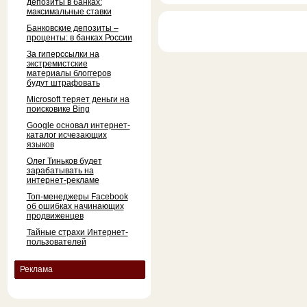
депозиты в банках:
максимальные ставки
Банковские депозиты –
проценты: в банках России
За гиперссылки на
экстремистские
материалы блоггеров
будут штрафовать
Microsoft теряет деньги на
поисковике Bing
Google основал интернет-
каталог исчезающих
языков
Олег Тиньков будет
зарабатывать на
интернет-рекламе
Топ-менеджеры Facebook
об ошибках начинающих
продвиженцев
Тайные страхи Интернет-
пользователей
Реклама