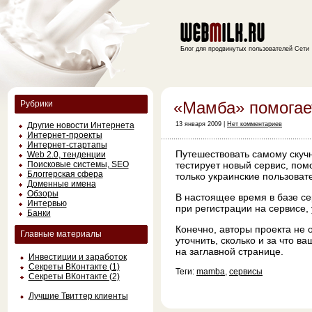
Блог для продвинутых пользователей Сети
«Мамба» помогае
Рубрики
Другие новости Интернета
13 января 2009 |
Нет комментариев
Интернет-проекты
Интернет-стартапы
Путешествовать самому скуч
Web 2.0, тенденции
Поисковые системы, SEO
тестирует новый сервис, пом
Блоггерская сфера
только украинские пользоват
Доменные имена
Обзоры
В настоящее время в базе се
Интервью
при регистрации на сервисе
Банки
Конечно, авторы проекта не
Главные материалы
уточнить, сколько и за что 
на заглавной странице.
Инвестиции и заработок
Секреты ВКонтакте (1)
Теги:
mamba
,
сервисы
Секреты ВКонтакте (2)
Лучшие Твиттер клиенты