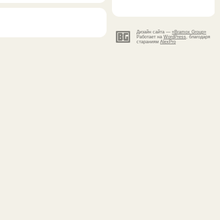
Дизайн сайта —
«Bramox Group»
Работает на
WordPress
, благодаря
стараниям
AlexPro