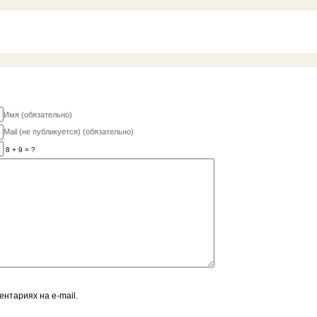
Имя (обязательно)
Mail (не публикуется) (обязательно)
8 + 9 = ?
нтариях на e-mail.