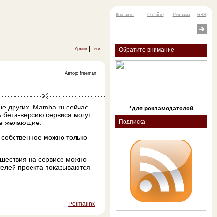
Контакты
О сайте
Реклама
RSS
|
Архив
Теги
Обратите внимание
Автор: freeman
ше других.
Mamba.ru
сейчас
*
для рекламодателей
ь бета-версию сервиса могут
Подписка
все желающие.
 собственное можно только
.
ешествия на сервисе можно
ателей проекта показываются
Permalink