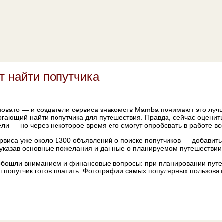
т найти попутчика
новато — и создатели сервиса знакомств Mamba понимают это луч
огающий найти попутчика для путешествия. Правда, сейчас оценит
ели — но через некоторое время его смогут опробовать в работе 
рвиса уже около 1300 объявлений о поиске попутчиков — добавить
, указав основные пожелания и данные о планируемом путешествии
 обошли вниманием и финансовые вопросы: при планировании пут
ваш попутчик готов платить. Фотографии самых популярных пользов