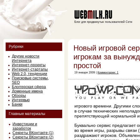
Блог для продвинутых пользователей Сети
Новый игровой сер
Рубрики
игрокам за вынуж
Другие новости
Интернета
простой
Интернет-проекты
Интернет-стартапы
19 января 2009 |
Комментарии: 1
Web 2.0, тенденции
Поисковые системы,
SEO
Блоггерская сфера
Доменные имена
Обзоры
Интервью
Банки
игрового времени. Другими сло
в случае технических неполадо
Главные материалы
препятствующей нормальной и
Инвестиции и
Буквально сервис предлагает о
заработок
во время игры, разрывы связи (
Секреты ВКонтакте (1)
раздражают игроков. Объявлен
Секреты ВКонтакте (2)