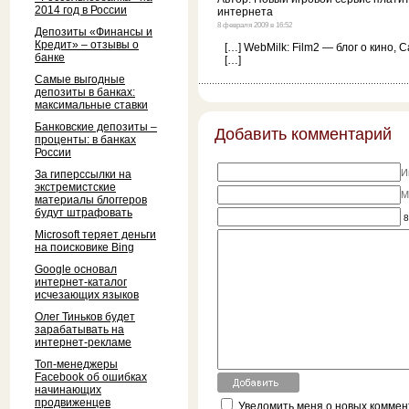
2014 год в России
интернета
8 февраля 2009 в 16:52
Депозиты «Финансы и
Кредит» – отзывы о
[…] WebMilk: Film2 — блог о кино, C
банке
[…]
Самые выгодные
депозиты в банках:
максимальные ставки
Банковские депозиты –
Добавить комментарий
проценты: в банках
России
И
За гиперссылки на
экстремистские
M
материалы блоггеров
будут штрафовать
8
Microsoft теряет деньги
на поисковике Bing
Google основал
интернет-каталог
исчезающих языков
Олег Тиньков будет
зарабатывать на
интернет-рекламе
Топ-менеджеры
Facebook об ошибках
начинающих
продвиженцев
Уведомить меня о новых коммент