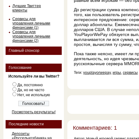
равные всем игрокам — без пр
Лучшие Твиттер
До регистрации сумма компенса
клиенты
того, как пользователь регистр
Сервисы для
интересное предложение: серв
управления личными
доллар абонплаты. Ежемесячна
финансами (1)
долларов США. В случае непол
Сервисы для
YouPlayorWePay обязуется вып
управления личными
выплачивается ли вся сумма, 
финансами (2)
простоя, вычисляя ту сумму, ч
Главный спонсор
Пока также неясно, имеет ли 
деятельность, но идея чрезвыч
русскоязычные сервера MMORP
Голосование
Теги:
youplayorwepay
,
игры
,
сервисы
Используйте ли вы Twitter?
Да, постоянно
Да, но не часто
Нет, не использую
Посмотреть результаты!
Последние новости
Комментариев: 1
Депозиты
«Россельхозбанка» на
Автор:
Новый игровой сервис плати