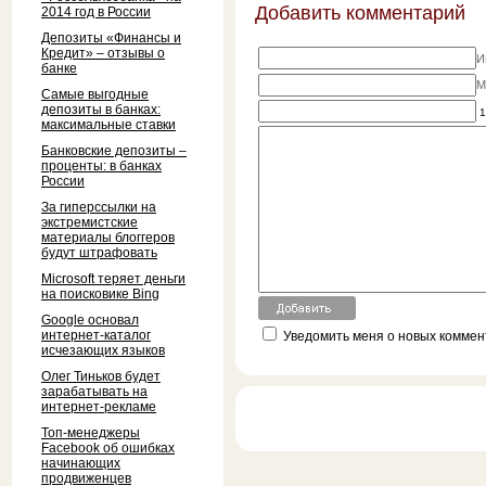
Добавить комментарий
2014 год в России
Депозиты «Финансы и
Кредит» – отзывы о
И
банке
M
Самые выгодные
депозиты в банках:
1
максимальные ставки
Банковские депозиты –
проценты: в банках
России
За гиперссылки на
экстремистские
материалы блоггеров
будут штрафовать
Microsoft теряет деньги
на поисковике Bing
Google основал
интернет-каталог
Уведомить меня о новых коммент
исчезающих языков
Олег Тиньков будет
зарабатывать на
интернет-рекламе
Топ-менеджеры
Facebook об ошибках
начинающих
продвиженцев