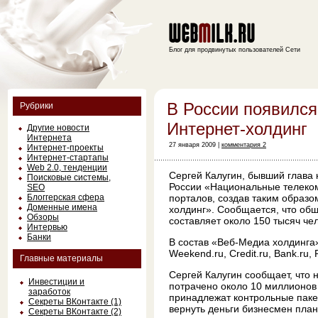
Блог для продвинутых пользователей Сети
В России появился
Рубрики
Интернет-холдинг
Другие новости
Интернета
27 января 2009 |
комментария 2
Интернет-проекты
Интернет-стартапы
Web 2.0, тенденции
Сергей Калугин, бывший глава
Поисковые системы,
России «Национальные телеком
SEO
Блоггерская сфера
порталов, создав таким образо
Доменные имена
холдинг». Сообщается, что об
Обзоры
составляет около 150 тысяч чел
Интервью
Банки
В состав «Веб-Медиа холдинга» 
Weekend.ru, Credit.ru, Bank.ru, P
Главные материалы
Сергей Калугин сообщает, что 
Инвестиции и
потрачено около 10 миллионов
заработок
принадлежат контрольные пакет
Секреты ВКонтакте (1)
вернуть деньги бизнесмен пла
Секреты ВКонтакте (2)