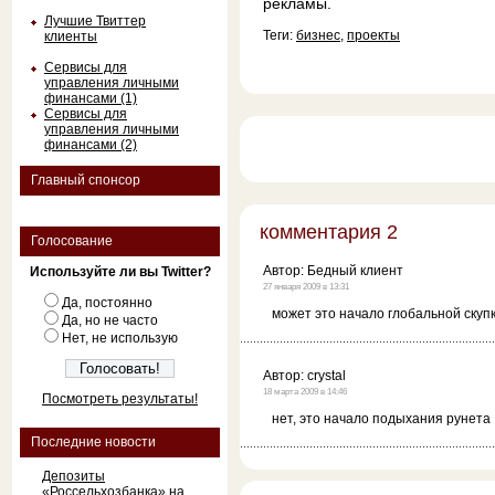
рекламы.
Лучшие Твиттер
Теги:
бизнес
,
проекты
клиенты
Сервисы для
управления личными
финансами (1)
Сервисы для
управления личными
финансами (2)
Главный спонсор
комментария 2
Голосование
Автор:
Бедный клиент
Используйте ли вы Twitter?
27 января 2009 в 13:31
Да, постоянно
может это начало глобальной скуп
Да, но не часто
Нет, не использую
Автор:
crystal
18 марта 2009 в 14:46
Посмотреть результаты!
нет, это начало подыхания рунета 
Последние новости
Депозиты
«Россельхозбанка» на