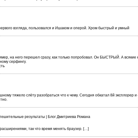
первого взгляда, пользовался и Ишаком и оперой. Хром быстрый и умный
имер, на него перешел сразу, как только попробовал. Он БЫСТРЫЙ. А всякие
ному серфингу.
сть
ешному тяжело слёту разобраться что к чему. Сегодня обкатал 8й эксплорер и
тно.
тешительные результаты | Блог Дмитриева Романа
расширениями, так что время менять браузер. […]