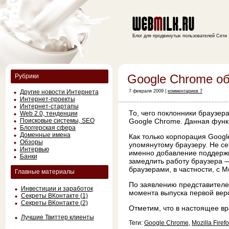
Блог для продвинутых пользователей Сети
Google Chrome о
Рубрики
Другие новости Интернета
7 февраля 2009 |
комментариев 7
Интернет-проекты
Интернет-стартапы
То, чего поклонники браузер
Web 2.0, тенденции
Поисковые системы, SEO
Google Chrome. Данная функ
Блоггерская сфера
Доменные имена
Как только корпорация Googl
Обзоры
упомянутому браузеру. Не се
Интервью
именно добавление поддержк
Банки
замедлить работу браузера —
браузерами, в частности, с Moz
Главные материалы
По заявлению представителе
Инвестиции и заработок
момента выпуска первой верс
Секреты ВКонтакте (1)
Секреты ВКонтакте (2)
Отметим, что в настоящее вр
Лучшие Твиттер клиенты
Теги:
Google Chrome
,
Mozilla Firef