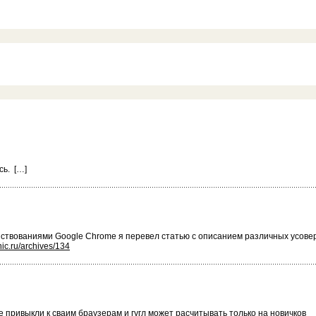
сь. […]
твованиями Google Chrome я перевел статью с описанием различных усове
nic.ru/archives/134
привыкли к сваим браузерам и гугл может расчитывать только на новичков