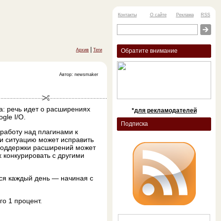
Контакты
О сайте
Реклама
RSS
|
Архив
Теги
Обратите внимание
Автор: newsmaker
ва: речь идет о расширениях
*
для рекламодателей
gle I/O.
Подписка
 работу над плагинами к
 и ситуацию может исправить
поддержки расширений может
 конкурировать с другими
ся каждый день — начиная с
о 1 процент.