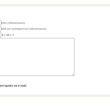
Имя (обязательно)
Mail (не публикуется) (обязательно)
6 + 10 = ?
нтариях на e-mail.