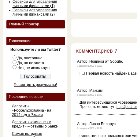
Сервисы для управления
личными финансами (1)
Сервисы для управления
личными финансами (2)
Главный спонсор
Голосование
Используйте ли вы Twitter?
комментариев 7
Да, постоянно
Автор:
Новинки от Google.
Да, но не часто
7 февраля 2009 в 22:32
Нет, не использую
[…] Первая новость найдена зде
Посмотреть результаты!
Автор:
Максим
8 февраля 2009 в 17:42
Последние новости
Для интересующихся усовершенс
Депозиты
Прочесть можно тут:
http://peche
«Россельхозбанка» на
2014 год в России
Депозиты «Финансы и
Автор:
Лявон Беларус
Кредит» – отзывы о банке
8 февраля 2009 в 17:44
Самые выгодные
существующие пользователи уже 