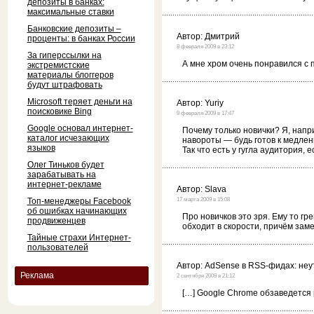
депозиты в банках:
максимальные ставки
Банковские депозиты –
Автор:
Дмитрий
проценты: в банках России
8 февраля 2009 в 23:12
За гиперссылки на
А мне хром очень понравился с 
экстремистские
материалы блоггеров
будут штрафовать
Microsoft теряет деньги на
Автор:
Yuriy
поисковике Bing
9 февраля 2009 в 17:47
Google основал интернет-
Почему только новички? Я, напр
каталог исчезающих
навороты — будь готов к медлен
языков
Так что есть у гугла аудитория, е
Олег Тиньков будет
зарабатывать на
интернет-рекламе
Автор:
Slava
Топ-менеджеры Facebook
17 марта 2009 в 15:08
об ошибках начинающих
Про новичков это зря. Ему то гр
продвиженцев
обходит в скорости, причём заме
Тайные страхи Интернет-
пользователей
Автор:
AdSense в RSS-фидах: неу
Реклама
2 сентября 2009 в 21:12
[…] Google Chrome обзаведется 