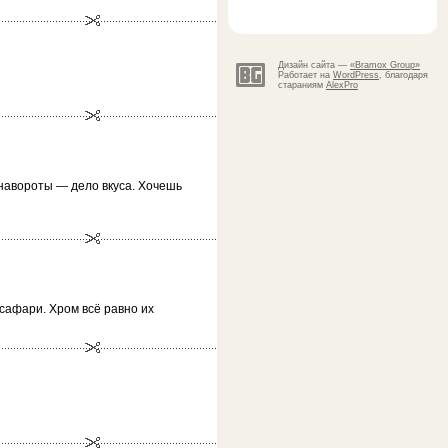
Дизайн сайта —
«Bramox Group»
Работает на
WordPress
, благодаря
стараниям
AlexPro
 навороты — дело вкуса. Хочешь
 сафари. Хром всё равно их