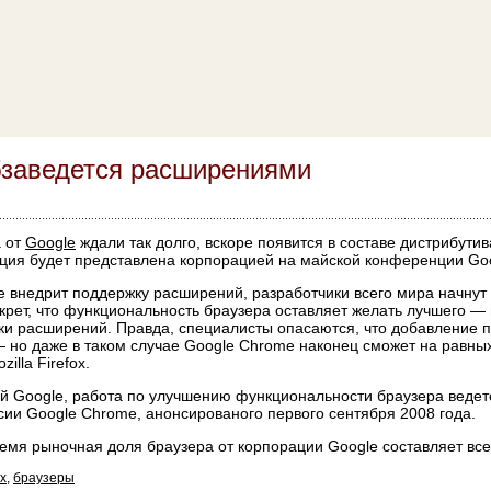
бзаведется расширениями
а от
Google
ждали так долго, вскоре появится в составе дистрибути
ция будет представлена корпорацией на майской конференции Goo
e внедрит поддержку расширений, разработчики всего мира начнут
крет, что функциональность браузера оставляет желать лучшего —
и расширений. Правда, специалисты опасаются, что добавление 
 но даже в таком случае Google Chrome наконец сможет на равных
illa Firefox.
й Google, работа по улучшению функциональности браузера ведет
ии Google Chrome, анонсированого первого сентября 2008 года.
емя рыночная доля браузера от корпорации Google составляет всег
ox
,
браузеры