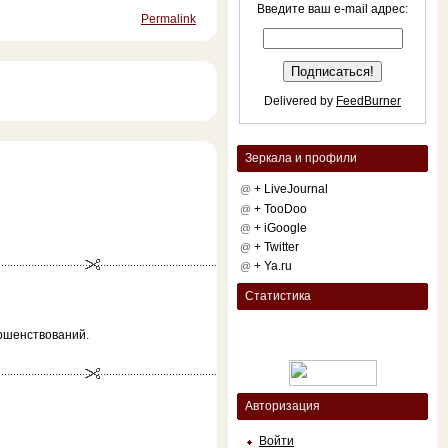
Введите ваш e-mail адрес:
Permalink
Delivered by
FeedBurner
Зеркала и профили
+ LiveJournal
@
+ TooDoo
@
+ iGoogle
@
+ Twitter
@
+ Ya.ru
@
Статистика
ршенствований.
Авторизация
Войти