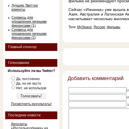
фильма не рекомендуют просмо
Лучшие Твиттер
Сейчас «Изнанка» уже вышла в 
клиенты
Азия, Австралия и Латинская 
Сервисы для
насчитывает несколько миллио
управления личными
финансами (1)
Теги:
MySpace
,
Россия
,
фильмы
Сервисы для
управления личными
финансами (2)
Главный спонсор
Голосование
Используйте ли вы Twitter?
Добавить комментарий
Да, постоянно
Да, но не часто
Нет, не использую
И
M
Посмотреть результаты!
1
Последние новости
Депозиты
«Россельхозбанка» на