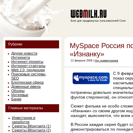
Блог для продвинутых пользователей Сети
MySpace Россия п
Рубрики
«Изнанку»
Другие новости
Интернета
12 февраля 2009 |
Нет комментариев
Интернет-проекты
Интернет-стартапы
Web 2.0, тенденции
С 9 февр
Поисковые системы,
показ сер
SEO
Блоггерская сфера
насчитыва
Доменные имена
специальн
Обзоры
потрачены довольно значитель
Интервью
фунтов стерлингов), он относи
Банки
Сюжет фильма не особо сложен:
Главные материалы
«Изнанки» со своим другом ищ
находят, выясняется, что всем 
Инвестиции и
заработок
В России каждая серия будет с
Секреты ВКонтакте (1)
демонстрироваться по понедел
Секреты ВКонтакте (2)