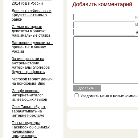
2014 год в России
Добавить комментарий
Депозиты «Финансы и
Кредит» – отзывы о
И
банке
M
Самые выгодные
депозиты в банках:
6
максимальные ставки
Банковские депозиты –
проценты: в банках
России
За гиперссылки на
экстремистские
материалы блоггеров
будут штрафовать
Microsoft теряет деньги
на поисковике Bing
Google основал
интернет-каталог
Уведомить меня о новых коммент
исчезающих языков
Олег Тиньков будет
зарабатывать на
интернет-рекламе
Топ-менеджеры
Facebook об ошибках
начинающих
продвиженцев