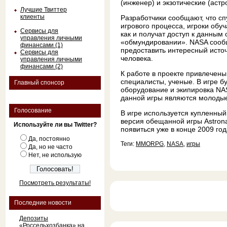
(инженер) и экзотические (астр
Лучшие Твиттер
клиенты
Разработчики сообщают, что сп
игрового процесса, игроки обу
Сервисы для
как и получат доступ к данным
управления личными
«обмундировании». NASA сообщ
финансами (1)
предоставить интересный исто
Сервисы для
человека.
управления личными
финансами (2)
К работе в проекте привлечен
специалисты, ученые. В игре б
Главный спонсор
оборудование и экипировка NA
данной игры являются молодые 
Голосование
В игре используется купленный
версия обещанной игры Astron
Используйте ли вы Twitter?
появиться уже в конце 2009 год
Да, постоянно
Теги:
MMORPG
,
NASA
,
игры
Да, но не часто
Нет, не использую
Посмотреть результаты!
Последние новости
Депозиты
«Россельхозбанка» на