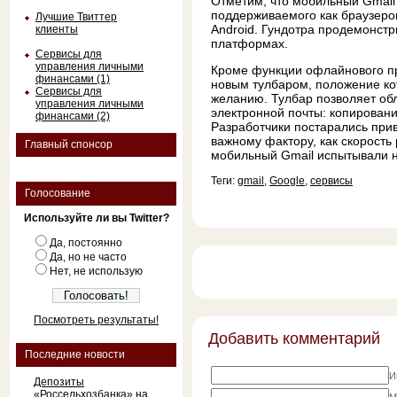
Отметим, что мобильный Gmail
поддерживаемого как браузером
Лучшие Твиттер
Android. Гундотра продемонст
клиенты
платформах.
Сервисы для
управления личными
Кроме функции офлайнового пр
финансами (1)
новым тулбаром, положение ко
Сервисы для
желанию. Тулбар позволяет об
управления личными
электронной почты: копировани
финансами (2)
Разработчики постарались при
важному фактору, как скорост
Главный спонсор
мобильный Gmail испытывали н
Теги:
gmail
,
Google
,
сервисы
Голосование
Используйте ли вы Twitter?
Да, постоянно
Да, но не часто
Нет, не использую
Посмотреть результаты!
Добавить комментарий
Последние новости
И
Депозиты
«Россельхозбанка» на