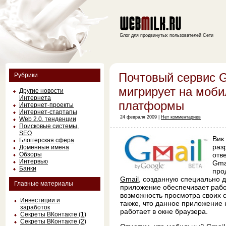
Блог для продвинутых пользователей Сети
Почтовый сервис G
Рубрики
мигрирует на моб
Другие новости
Интернета
платформы
Интернет-проекты
Интернет-стартапы
24 февраля 2009 |
Нет комментариев
Web 2.0, тенденции
Поисковые системы,
SEO
Вик
Блоггерская сфера
раз
Доменные имена
Обзоры
отв
Интервью
Gma
Банки
про
Gmail
, созданную специально д
Главные материалы
приложение обеспечивает работ
возможность просмотра своих 
Инвестиции и
также, что данное приложение 
заработок
работает в окне браузера.
Секреты ВКонтакте (1)
Секреты ВКонтакте (2)