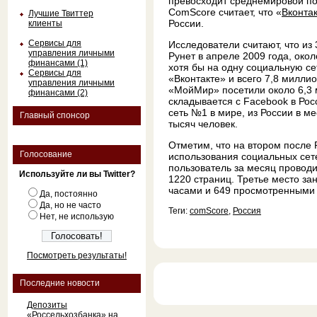
превосходит среднемировой пок
ComScore считает, что «
Вконта
Лучшие Твиттер
России.
клиенты
Сервисы для
Исследователи считают, что из
управления личными
Рунет в апреле 2009 года, око
финансами (1)
хотя бы на одну социальную с
Сервисы для
«Вконтакте» и всего 7,8 милли
управления личными
«МойМир» посетили около 6,3 
финансами (2)
складывается с Facebook в Рос
сеть №1 в мире, из России в м
Главный спонсор
тысяч человек.
Отметим, что на втором после 
Голосование
использования социальных сет
пользователь за месяц проводи
Используйте ли вы Twitter?
1220 страниц. Третье место за
часами и 649 просмотренными
Да, постоянно
Да, но не часто
Теги:
comScore
,
Россия
Нет, не использую
Посмотреть результаты!
Последние новости
Депозиты
«Россельхозбанка» на