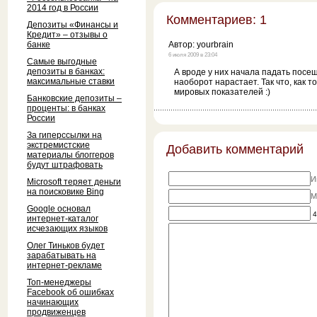
2014 год в России
Комментариев: 1
Депозиты «Финансы и
Кредит» – отзывы о
банке
Автор:
yourbrain
6 июля 2009 в 23:04
Самые выгодные
депозиты в банках:
А вроде у них начала падать посещ
максимальные ставки
наоборот нарастает. Так что, как 
мировых показателей :)
Банковские депозиты –
проценты: в банках
России
За гиперссылки на
экстремистские
Добавить комментарий
материалы блоггеров
будут штрафовать
И
Microsoft теряет деньги
на поисковике Bing
M
Google основал
4
интернет-каталог
исчезающих языков
Олег Тиньков будет
зарабатывать на
интернет-рекламе
Топ-менеджеры
Facebook об ошибках
начинающих
продвиженцев