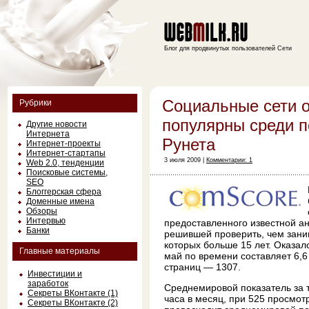
Блог для продвинутых пользователей Сети
Социальные сети 
Рубрики
популярны среди п
Другие новости
Интернета
Рунета
Интернет-проекты
Интернет-стартапы
3 июля 2009 |
Комментарии: 1
Web 2.0, тенденции
Поисковые системы,
SEO
Блоггерская сфера
Доменные имена
Обзоры
Интервью
предоставленного известной а
Банки
решившей проверить, чем зани
которых больше 15 лет. Оказало
Главные материалы
май по времени составляет 6,6
страниц — 1307.
Инвестиции и
заработок
Среднемировой показатель за т
Секреты ВКонтакте (1)
часа в месяц, при 525 просмот
Секреты ВКонтакте (2)