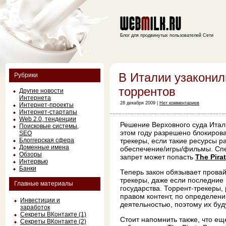
Блог для продвинутых пользователей Сети
В Италии узаконил
Рубрики
торрентов
Другие новости
Интернета
28 декабря 2009 |
Нет комментариев
Интернет-проекты
Интернет-стартапы
Web 2.0, тенденции
Решение Верховного суда Итал
Поисковые системы,
этом году разрешено блокирова
SEO
Блоггерская сфера
трекеры, если такие ресурсы 
Доменные имена
обеспечение/игры/фильмы. Спе
Обзоры
запрет может попасть
The Pira
Интервью
Банки
Теперь закон обязывает провай
трекеры, даже если последние
Главные материалы
государства. Торрент-трекеры
правом контент, по определен
Инвестиции и
деятельностью, поэтому их буд
заработок
Секреты ВКонтакте (1)
Стоит напомнить также, что еще
Секреты ВКонтакте (2)