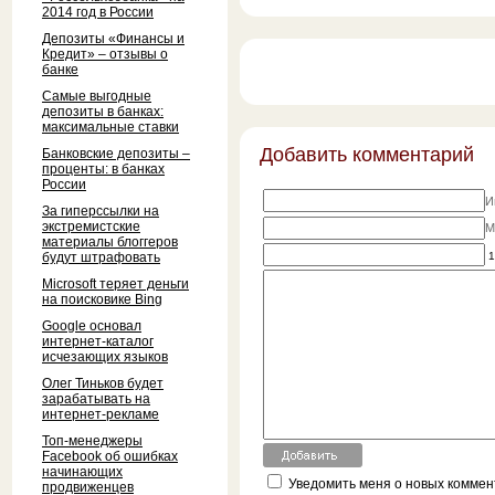
2014 год в России
Депозиты «Финансы и
Кредит» – отзывы о
банке
Самые выгодные
депозиты в банках:
максимальные ставки
Добавить комментарий
Банковские депозиты –
проценты: в банках
России
И
За гиперссылки на
экстремистские
M
материалы блоггеров
будут штрафовать
1
Microsoft теряет деньги
на поисковике Bing
Google основал
интернет-каталог
исчезающих языков
Олег Тиньков будет
зарабатывать на
интернет-рекламе
Топ-менеджеры
Facebook об ошибках
начинающих
Уведомить меня о новых коммент
продвиженцев