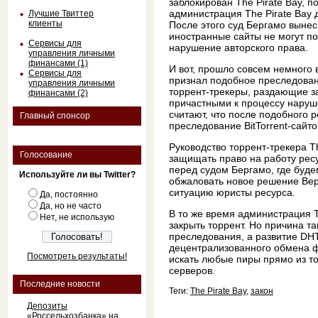
заблокирован The Pirate Bay, п
администрация The Pirate Bay 
Лучшие Твиттер
клиенты
После этого суд Бергамо вынес
иностранные сайты не могут п
Сервисы для
нарушение авторского права.
управления личными
финансами (1)
И вот, прошло совсем немного 
Сервисы для
признал подобное преследован
управления личными
торрент-трекеры, раздающие з
финансами (2)
причастными к процессу наруш
считают, что после подобного 
Главный спонсор
преследование BitTorrent-сайто
Руководство торрент-трекера T
Голосование
защищать право на работу рес
перед судом Бергамо, где буд
Используйте ли вы Twitter?
обжаловать новое решение Ве
ситуацию юристы ресурса.
Да, постоянно
Да, но не часто
В то же время администрация T
Нет, не использую
закрыть торрент. Но причина т
преследования, а развитие DHT (
децентрализованного обмена ф
Посмотреть результаты!
искать любые пиры прямо из то
серверов.
Последние новости
Теги:
The Pirate Bay
,
закон
Депозиты
«Россельхозбанка» на