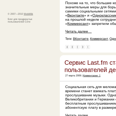
Похоже на то, что большие 
значительные меры для борь
самими социальными сетями,
© 2007—2010
WebMilk
«
Вконтакте
» и «
Одноклассни
на прошлой неделе сотрудни
Блог для продвинутых
пользователей Сети
«
Коммерсант
» запретили общ
Читать далее…
Теги:
ВКонтакте
,
Коммерсант
,
Одн
Сервис Last.fm ст
пользователей де
27 марта 2009 |
Комментарии: 1
Социальная сеть для мелома
времени станет взимать плат
прослушивание музыки. Однак
Великобритании и Германии 
бесплатным прослушиванием.
абонентскую плату в размере
Читать далее…