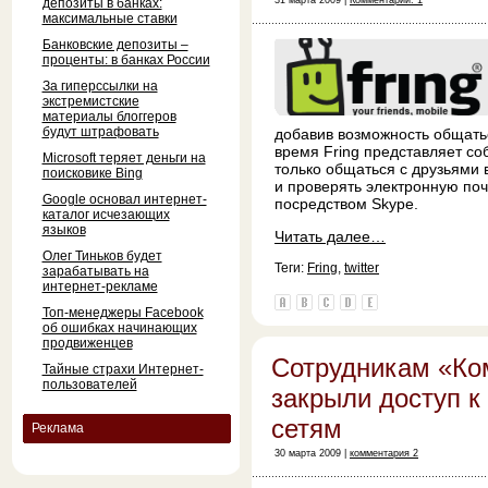
31 марта 2009 |
Комментарии: 1
депозиты в банках:
максимальные ставки
Банковские депозиты –
проценты: в банках России
За гиперссылки на
экстремистские
материалы блоггеров
будут штрафовать
добавив возможность общатьс
время Fring представляет со
Microsoft теряет деньги на
только общаться с друзьями 
поисковике Bing
и проверять электронную поч
Google основал интернет-
посредством Skype.
каталог исчезающих
языков
Читать далее…
Олег Тиньков будет
Теги:
Fring
,
twitter
зарабатывать на
интернет-рекламе
Топ-менеджеры Facebook
об ошибках начинающих
продвиженцев
Сотрудникам «Ко
Тайные страхи Интернет-
пользователей
закрыли доступ 
сетям
Реклама
30 марта 2009 |
комментария 2