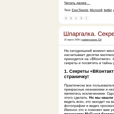
Читать далее…
Теги:
ExecTweets
,
Microsoft
,
twitter
,
Шпаргалка. Секре
25 марта 2009 |
комментариев 318
На сегодняшний момент меся
насчитывает десятки миллион
приходится на «ВКонтакте».
секреты и посвятить в тайны
1. Секреты «ВКонтакт
страничку!
Практически все пользовател
прекрасные незнакомки и не
являетесь исключением. Одн
этого сделать.
Но мы нашли
видеть всех, кто заходит на в
фотографии и видео просматр
Именно это и поможет вам уз
программу MyGuest беспла