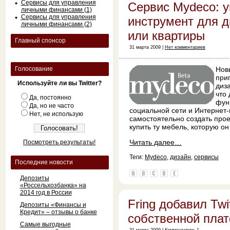
Сервисы для управления
Сервис Mydeco: 
личными финансами (1)
Сервисы для управления
инструмент для 
личными финансами (2)
или квартиры
Главный спонсор
31 марта 2009 |
Нет комментариев
Голосование
Нов
при
Используйте ли вы Twitter?
диз
что
Да, постоянно
фун
Да, но не часто
социальной сети и Интернет
Нет, не использую
самостоятельно создать прое
купить ту мебель, которую о
Читать далее…
Посмотреть результаты!
Теги:
Mydeco
,
дизайн
,
сервисы
Последние новости
Депозиты
«Россельхозбанка» на
2014 год в России
Fring добавил Twit
Депозиты «Финансы и
Кредит» – отзывы о банке
собственной пла
Самые выгодные