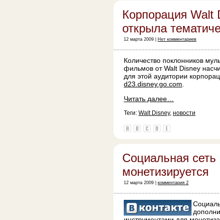
Корпорация Walt 
открыла тематиче
12 марта 2009 |
Нет комментариев
Количество поклонников мул
фильмов от Walt Disney нас
для этой аудитории корпорац
d23.disney.go.com
.
Читать далее…
Теги:
Walt Disney
,
новости
Социальная сеть
монетизируется
12 марта 2009 |
комментария 2
Социаль
дополни
инструментами для монетиза