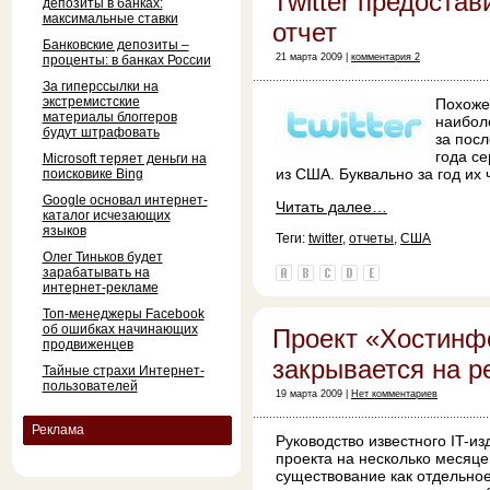
Twitter предостав
депозиты в банках:
максимальные ставки
отчет
Банковские депозиты –
21 марта 2009 |
комментария 2
проценты: в банках России
За гиперссылки на
экстремистские
Похоже 
материалы блоггеров
наибол
будут штрафовать
за посл
года с
Microsoft теряет деньги на
из США. Буквально за год их
поисковике Bing
Google основал интернет-
Читать далее…
каталог исчезающих
языков
Теги:
twitter
,
отчеты
,
США
Олег Тиньков будет
зарабатывать на
интернет-рекламе
Топ-менеджеры Facebook
об ошибках начинающих
Проект «Хостинф
продвиженцев
закрывается на р
Тайные страхи Интернет-
пользователей
19 марта 2009 |
Нет комментариев
Реклама
Руководство известного IT-из
проекта на несколько месяц
существование как отдельное 