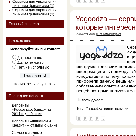
Сервисы для управления
личными финансами (1)
Сервисы для управления
личными финансами (2)
Yagoodza — серви
Главный спонсор
которые интерес
23 марта 2009 |
Нет комментариев
Голосование
Сер
Используйте ли вы Twitter?
люде
и це
Да, постоянно
прио
Да, но не часто
инструментов своим пользов
Нет, не использую
информацией. К примеру, в 
консультации по покупке как
приобрели данную вещь или 
Посмотреть результаты!
собственным опытом или выс
вещей, которые пользовател
Последние новости
Читать далее…
Депозиты
Теги:
Yagoodza
,
вещи
,
покупки
«Россельхозбанка» на
2014 год в России
Депозиты «Финансы и
Кредит» – отзывы о банке
Самые выгодные