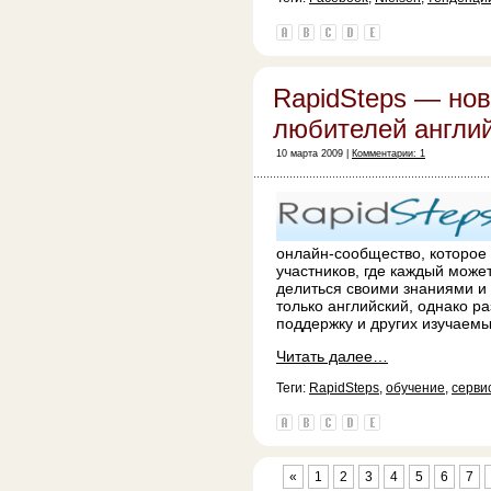
RapidSteps — нов
любителей англий
10 марта 2009 |
Комментарии: 1
онлайн-сообщество, которое
участников, где каждый может
делиться своими знаниями и 
только английский, однако р
поддержку и других изучаемы
Читать далее…
Теги:
RapidSteps
,
обучение
,
серви
«
1
2
3
4
5
6
7