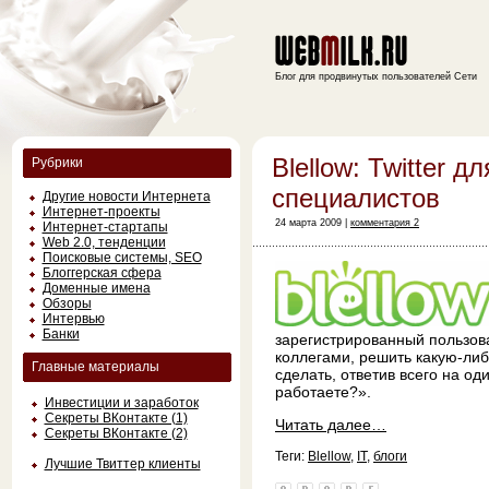
Блог для продвинутых пользователей Сети
Blellow: Twitter д
Рубрики
специалистов
Другие новости Интернета
Интернет-проекты
24 марта 2009 |
комментария 2
Интернет-стартапы
Web 2.0, тенденции
Поисковые системы, SEO
Блоггерская сфера
Доменные имена
Обзоры
Интервью
Банки
зарегистрированный пользова
коллегами, решить какую-либ
Главные материалы
сделать, ответив всего на од
работаете?».
Инвестиции и заработок
Секреты ВКонтакте (1)
Читать далее…
Секреты ВКонтакте (2)
Теги:
Blellow
,
IT
,
блоги
Лучшие Твиттер клиенты