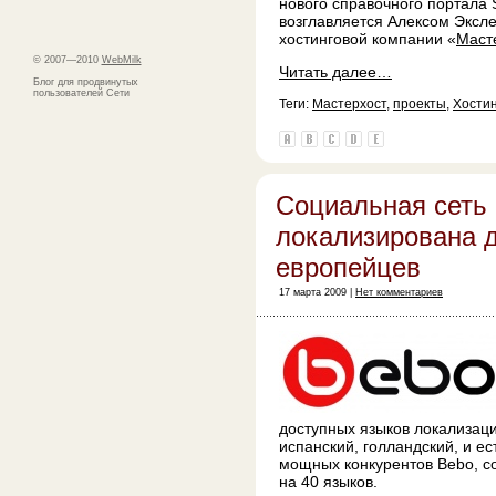
нового справочного портала 
возглавляется Алексом Эксл
хостинговой компании «
Маст
© 2007—2010
WebMilk
Читать далее…
Блог для продвинутых
пользователей Сети
Теги:
Мастерхост
,
проекты
,
Хости
Социальная сеть
локализирована 
европейцев
17 марта 2009 |
Нет комментариев
доступных языков локализаци
испанский, голландский, и е
мощных конкурентов Bebo, с
на 40 языков.