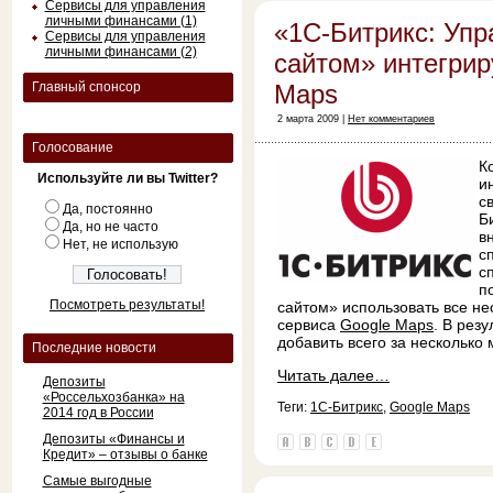
Сервисы для управления
личными финансами (1)
«1С-Битрикс: Упр
Сервисы для управления
личными финансами (2)
сайтом» интегрир
Главный спонсор
Maps
2 марта 2009 |
Нет комментариев
Голосование
К
Используйте ли вы Twitter?
и
с
Да, постоянно
Б
Да, но не часто
в
Нет, не использую
с
с
п
Посмотреть результаты!
сайтом» использовать все н
сервиса
Google Maps
. В рез
добавить всего за несколько 
Последние новости
Читать далее…
Депозиты
«Россельхозбанка» на
Теги:
1С-Битрикс
,
Google Maps
2014 год в России
Депозиты «Финансы и
Кредит» – отзывы о банке
Самые выгодные