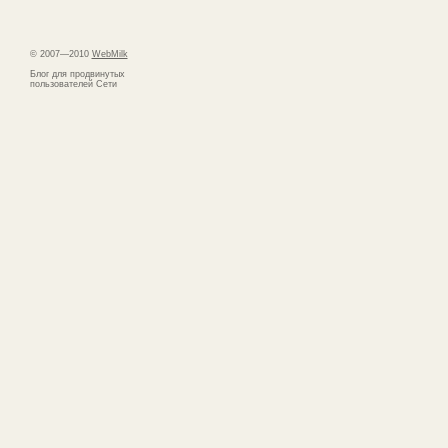
© 2007—2010
WebMilk
Блог для продвинутых
пользователей Сети