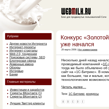
Блог для продвинутых пользователей Сети
Конкурс «Золотой
Рубрики
уже начался
Другие новости Интернета
Интернет-проекты
28 марта 2009 |
Нет комментариев
Интернет-стартапы
Web 2.0, тенденции
Поисковые системы, SEO
Несколько дней назад началс
Блоггерская сфера
проводимый компанией «
1С-
Доменные имена
Обзоры
тогда же было объявлено об
Интервью
сайт на «1С-Битрикс». В но
Банки
как большие, так и малые, к
технологические возможност
Главные материалы
Читать далее…
Инвестиции и заработок
Секреты ВКонтакте (1)
Теги:
1С-Битрикс
,
конкурсы
Секреты ВКонтакте (2)
Лучшие Твиттер клиенты