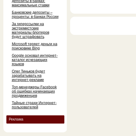
депозиты в банках:
максимальные ставки
Банковские депозиты –
проценты: в банках России
За гиперссылки на
экстремистские
материалы блоггеров
будут штрафовать
Microsoft теряет деньги на
поисковике Bing
Google основал интернет-
каталог исчезающих
языков
Олег Тиньков будет
зарабатывать на
интернет-рекламе
Топ-менеджеры Facebook
об ошибках начинающих
продвиженцев
Тайные страхи Интернет-
пользователей
Реклама