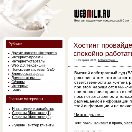
Блог для продвинутых пользователей Сети
Хостинг-провайд
Рубрики
спокойно работат
Другие новости Интернета
Интернет-проекты
19 февраля 2009 |
Комментарии: 1
Интернет-стартапы
Web 2.0, тенденции
Поисковые системы, SEO
Высший арбитражный суд (В
Блоггерская сфера
решение о том, что хостинг-
Доменные имена
Обзоры
ответственности за контент,
Интервью
при этом нарушаются чьи-либ
Банки
постановление принято с не
несет ответственности тольк
Главные материалы
размещаемой информации по
этой информации и не влияе
Инвестиции и заработок
Секреты ВКонтакте (1)
Читать далее…
Секреты ВКонтакте (2)
Теги:
закон
,
Контент и право
,
Маст
Лучшие Твиттер клиенты