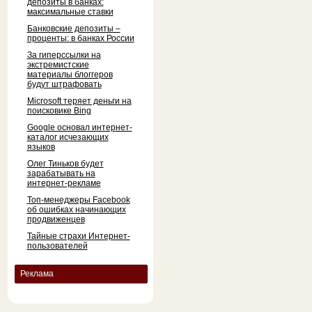
депозиты в банках:
максимальные ставки
Банковские депозиты –
проценты: в банках России
За гиперссылки на
экстремистские
материалы блоггеров
будут штрафовать
Microsoft теряет деньги на
поисковике Bing
Google основал интернет-
каталог исчезающих
языков
Олег Тиньков будет
зарабатывать на
интернет-рекламе
Топ-менеджеры Facebook
об ошибках начинающих
продвиженцев
Тайные страхи Интернет-
пользователей
Реклама