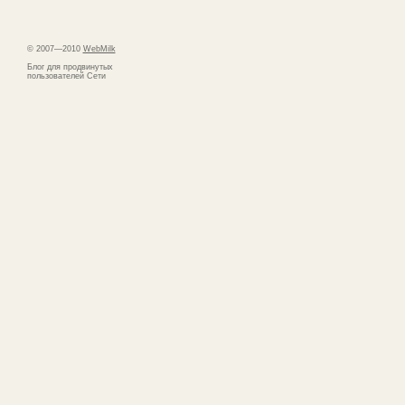
© 2007—2010
WebMilk
Блог для продвинутых
пользователей Сети