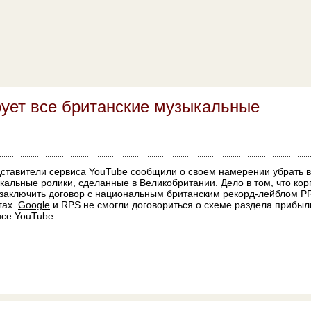
рует все британские музыкальные
ставители сервиса
YouTube
сообщили о своем намерении убрать 
кальные ролики, сделанные в Великобритании. Дело в том, что ко
заключить договор с национальным британским рекорд-лейблом PR
гах.
Google
и RPS не смогли договориться о схеме раздела прибыл
исе YouTube.