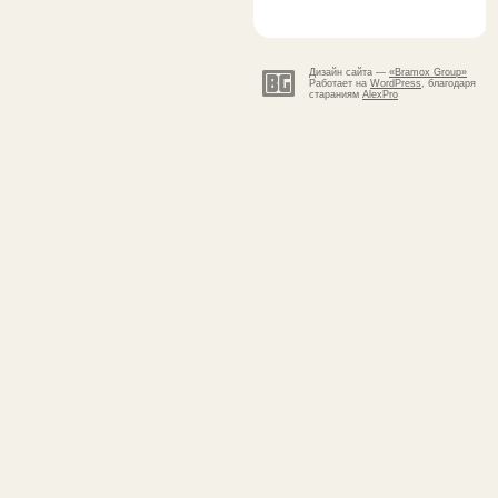
Дизайн сайта —
«Bramox Group»
Работает на
WordPress
, благодаря
стараниям
AlexPro