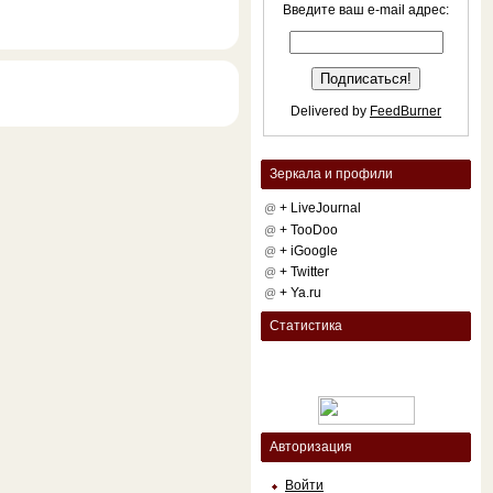
Введите ваш e-mail адрес:
Delivered by
FeedBurner
Зеркала и профили
+ LiveJournal
@
+ TooDoo
@
+ iGoogle
@
+ Twitter
@
+ Ya.ru
@
Статистика
Авторизация
Войти