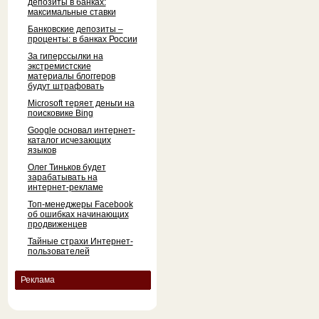
депозиты в банках:
максимальные ставки
Банковские депозиты –
проценты: в банках России
За гиперссылки на
экстремистские
материалы блоггеров
будут штрафовать
Microsoft теряет деньги на
поисковике Bing
Google основал интернет-
каталог исчезающих
языков
Олег Тиньков будет
зарабатывать на
интернет-рекламе
Топ-менеджеры Facebook
об ошибках начинающих
продвиженцев
Тайные страхи Интернет-
пользователей
Реклама