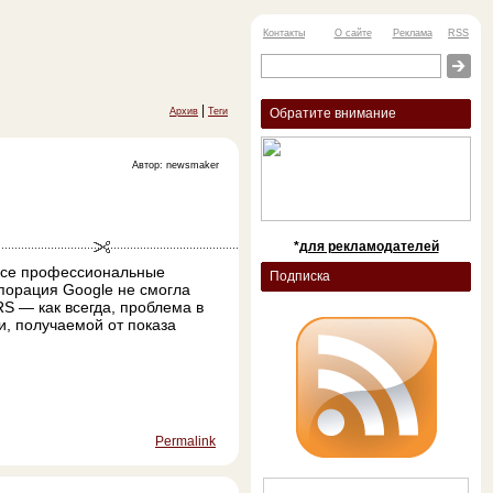
Контакты
О сайте
Реклама
RSS
|
Архив
Теги
Обратите внимание
Автор: newsmaker
*
для рекламодателей
все профессиональные
Подписка
рпорация Google не смогла
S — как всегда, проблема в
и, получаемой от показа
Permalink