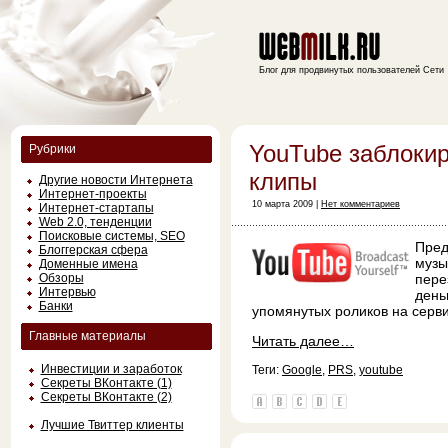
Блог для продвинутых пользователей Сети
YouTube заблоки
Рубрики
клипы
Другие новости Интернета
Интернет-проекты
10 марта 2009 |
Нет комментариев
Интернет-стартапы
Web 2.0, тенденции
Поисковые системы, SEO
Пред
Блоггерская сфера
музы
Доменные имена
Обзоры
пере
Интервью
день
Банки
упомянутых роликов на серв
Главные материалы
Читать далее…
Инвестиции и заработок
Теги:
Google
,
PRS
,
youtube
Секреты ВКонтакте (1)
Секреты ВКонтакте (2)
Лучшие Твиттер клиенты