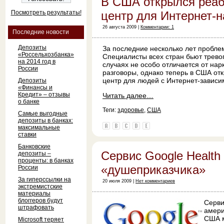
В США открылся реа
Посмотреть результаты!
центр для Интернет-
26 августа 2009 |
Комментарии: 1
Последние новости
Депозиты
За последние несколько лет пробле
«Россельхозбанка»
Специалисты всех стран бьют трево
на 2014 год в
случаях не особо отличается от нар
России
разговоры, однако теперь в США от
центр для людей с Интернет-зависи
Депозиты
«Финансы и
Кредит» – отзывы
Читать далее…
о банке
Теги:
здоровье
,
США
Самые выгодные
депозиты в банках:
максимальные
ставки
Банковские
Сервис Google Health
депозиты –
проценты: в банках
«душеприказчика»
России
За гиперссылки на
20 июля 2009 |
Нет комментариев
экстремистские
материалы
блоггеров будут
Серв
штрафовать
амери
США м
Microsoft теряет