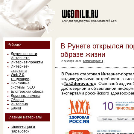
Блог для продвинутых пользователей Сети
В Рунете открылся по
Рубрики
образе жизни
Другие новости
Интернета
2 декабря 2009 |
Комментарии: 1
Интернет-проекты
Интернет-
стартапы
В Рунете стартовал Интернет-портал
Web 2.0,
индивидуальную потребность в кило
тенденции
Поисковые
«
TakZdorovo.ru
«. Основной задаче
системы, SEO
достоверной и объективной информ
Блоггерская сфера
экспертами российского здравоохра
Доменные имена
Обзоры
Интервью
Банки
Главные материалы
Инвестиции и
заработок