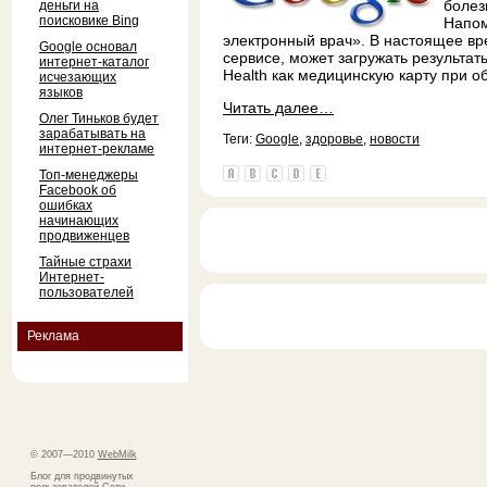
болез
деньги на
поисковике Bing
Напом
электронный врач». В настоящее в
Google основал
сервисе, может загружать результат
интернет-каталог
Health как медицинскую карту при о
исчезающих
языков
Читать далее…
Олег Тиньков будет
зарабатывать на
Теги:
Google
,
здоровье
,
новости
интернет-рекламе
Топ-менеджеры
Facebook об
ошибках
начинающих
продвиженцев
Тайные страхи
Интернет-
пользователей
Реклама
© 2007—2010
WebMilk
Блог для продвинутых