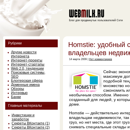
Блог для продвинутых пользователей Сети
Homstie: удобный 
Рубрики
владельцев недви
Другие новости
Интернета
14 марта 2009 |
Нет комментариев
Интернет-проекты
Интернет-стартапы
Web 2.0, тенденции
Сейчас эконо
Поисковые системы,
максимум доп
SEO
Блоггерская сфера
подобной тен
Доменные имена
множество но
Обзоры
сэкономить и
Интервью
необычным способом. Именно 
Банки
созданный для людей, у которы
доме.
Главные материалы
Homstie — действительно инте
Инвестиции и
владельцам недвижимости, так
заработок
груз, но нет места, где этот гр
Секреты ВКонтакте (1)
снимать специальные склады 
Секреты ВКонтакте (2)