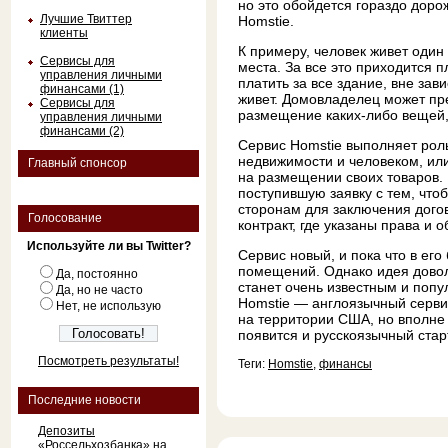
но это обойдется гораздо доро
Лучшие Твиттер
Homstie.
клиенты
К примеру, человек живет один
Сервисы для
места. За все это приходится 
управления личными
платить за все здание, вне зав
финансами (1)
живет. Домовладелец может пр
Сервисы для
размещение каких-либо вещей, 
управления личными
финансами (2)
Сервис Homstie выполняет рол
недвижимости и человеком, ил
Главный спонсор
на размещении своих товаров.
поступившую заявку с тем, что
сторонам для заключения дого
Голосование
контракт, где указаны права и 
Используйте ли вы Twitter?
Сервис новый, и пока что в его
помещений. Однако идея доволь
Да, постоянно
станет очень известным и поп
Да, но не часто
Homstie — англоязычный сервис
Нет, не использую
на территории США, но вполне 
появится и русскоязычный стар
Посмотреть результаты!
Теги:
Homstie
,
финансы
Последние новости
Депозиты
«Россельхозбанка» на