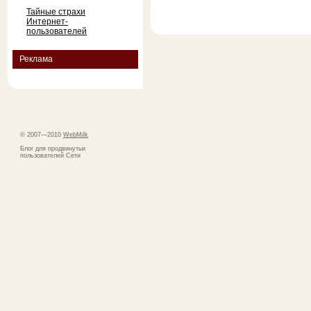
Тайные страхи
Интернет-
пользователей
Реклама
© 2007—2010
WebMilk
Блог для продвинутых
пользователей Сети