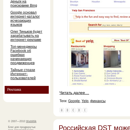
деньги на
поисковике Bing
Google основал
интернет-каталог
исчезающих
языков
Олег Тиньков будет
зарабатывать на
интернет-рекламе
Топ-менеджеры
Facebook об
ошибках
начинающих
продвиженцев
Тайные страхи
Интернет-
пользователей
Реклама
Читать далее…
Теги:
Google
,
Yelp
,
финансы
© 2007—2010
WebMilk
Российская DST може
Блог для продвинутых