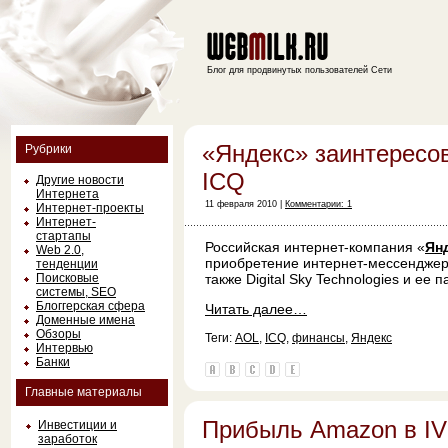
Блог для продвинутых пользователей Сети
«Яндекс» заинтересо
Рубрики
ICQ
Другие новости
Интернета
11 февраля 2010 |
Комментарии: 1
Интернет-проекты
Интернет-
стартапы
Российская интернет-компания «
Ян
Web 2.0,
приобретение интернет-мессенджер
тенденции
Поисковые
также Digital Sky Technologies и ее
системы, SEO
Блоггерская сфера
Читать далее…
Доменные имена
Обзоры
Теги:
AOL
,
ICQ
,
финансы
,
Яндекс
Интервью
Банки
Главные материалы
Прибыль Amazon в IV
Инвестиции и
заработок