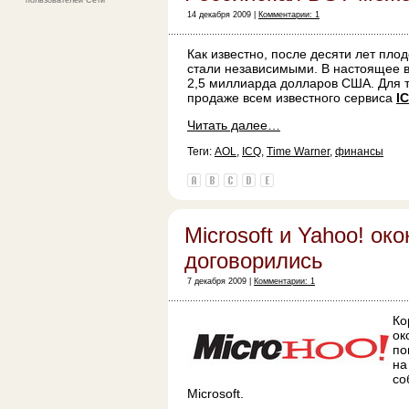
пользователей Сети
14 декабря 2009 |
Комментарии: 1
Как известно, после десяти лет пл
стали независимыми. В настоящее в
2,5 миллиарда долларов США. Для то
продаже всем известного сервиса
I
Читать далее…
Теги:
AOL
,
ICQ
,
Time Warner
,
финансы
Microsoft и Yahoo! ок
договорились
7 декабря 2009 |
Комментарии: 1
Ко
ок
по
н
со
Microsoft.