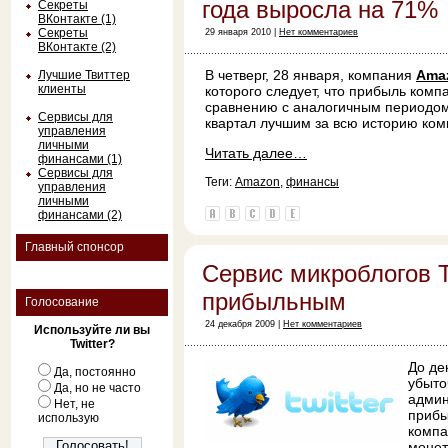
года выросла на 71%
Секреты
ВКонтакте (1)
Секреты
29 января 2010 |
Нет комментариев
ВКонтакте (2)
В четверг, 28 января, компания
Ama
Лучшие Твиттер
клиенты
которого следует, что прибыль комп
сравнению с аналогичным периодом 
Сервисы для
квартал лучшим за всю историю ком
управления
личными
Читать далее…
финансами (1)
Сервисы для
Теги:
Amazon
,
финансы
управления
личными
финансами (2)
Главный спонсор
Сервис микроблогов T
прибыльным
Голосование
24 декабря 2009 |
Нет комментариев
Используйте ли вы
Twitter?
До де
Да, постоянно
убыто
Да, но не часто
админ
Нет, не
прибы
использую
компа
монет