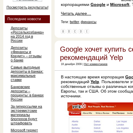
корпорациями
Google
и
Microsoft
,
Посмотреть результаты!
Читать далее…
Последние новости
Теги:
twitter
,
финансы
Депозиты
«Россельхозбанка»
на 2014 год в
России
Google хочет купить 
Депозиты
«Финансы и
рекомендаций Yelp
Кредит» – отзывы
о банке
18 декабря 2009 |
Нет комментариев
Самые выгодные
депозиты в банках:
максимальные
В настоящее время корпорация
Goo
ставки
рекомендаций
Yelp
. Пользователи 
собственные отзывы о различных ко
Банковские
Европы, так и США. Об этом сообща
депозиты –
проценты: в банках
источники.
России
За гиперссылки на
экстремистские
материалы
блоггеров будут
штрафовать
Microsoft теряет