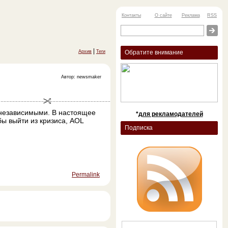
Контакты
О сайте
Реклама
RSS
|
Архив
Теги
Обратите внимание
Автор: newsmaker
 независимыми. В настоящее
*
для рекламодателей
ы выйти из кризиса, AOL
Подписка
Permalink