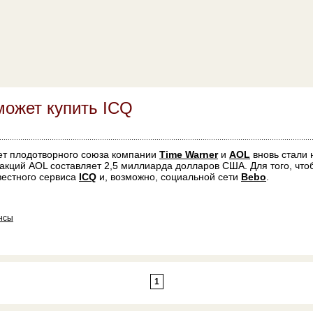
может купить ICQ
лет плодотворного союза компании
Time Warner
и
AOL
вновь стали
акций AOL составляет 2,5 миллиарда долларов США. Для того, чтоб
вестного сервиса
ICQ
и, возможно, социальной сети
Bebo
.
нсы
1