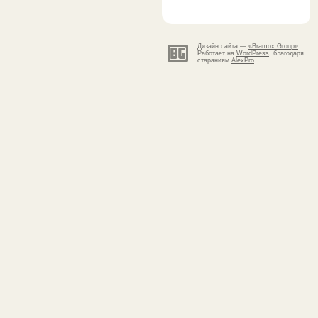
Дизайн сайта —
«Bramox Group»
Работает на
WordPress
, благодаря
стараниям
AlexPro