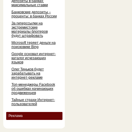
депозиты в банках:
максимальные ставки
Банковские депозиты –
проценты: в банках России
За гиперссылки на
экстремистские
материалы блоггеров
будут штрафовать
Microsoft теряет деньги на
поисковике Bing
Google основал интернет-
каталог исчезающих
языков
Олег Тиньков будет
зарабатывать на
интернет-рекламе
Топ-менеджеры Facebook
об ошибках начинающих
продвиженцев
Тайные страхи Интернет-
пользователей
Реклама