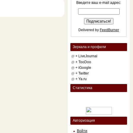
Введите ваш e-mail адрес:
Delivered by
FeedBurner
Зеркала и профили
+ LiveJournal
@
+ TooDoo
@
+ iGoogle
@
+ Twitter
@
+ Ya.ru
@
Статистика
Авторизация
Войти