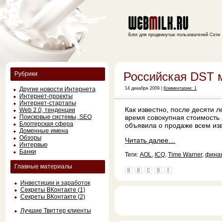
Блог для продвинутых пользователей Сети
Российская DST 
Рубрики
Другие новости Интернета
14 декабря 2009 |
Комментарии: 1
Интернет-проекты
Интернет-стартапы
Как известно, после десяти 
Web 2.0, тенденции
Поисковые системы, SEO
время совокупная стоимость 
Блоггерская сфера
объявила о продаже всем из
Доменные имена
Обзоры
Читать далее…
Интервью
Банки
Теги:
AOL
,
ICQ
,
Time Warner
,
фина
Главные материалы
Инвестиции и заработок
Секреты ВКонтакте (1)
Секреты ВКонтакте (2)
Лучшие Твиттер клиенты