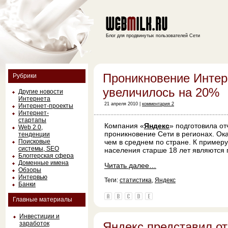
Блог для продвинутых пользователей Сети
Проникновение Интер
Рубрики
увеличилось на 20%
Другие новости
Интернета
21 апреля 2010 |
комментария 2
Интернет-проекты
Интернет-
стартапы
Компания «
Яндекс
» подготовила от
Web 2.0,
проникновение Сети в регионах. Ока
тенденции
Поисковые
чем в среднем по стране. К пример
системы, SEO
населения старше 18 лет являются 
Блоггерская сфера
Доменные имена
Читать далее…
Обзоры
Интервью
Теги:
статистика
,
Яндекс
Банки
Главные материалы
Инвестиции и
заработок
Яндекс представил от