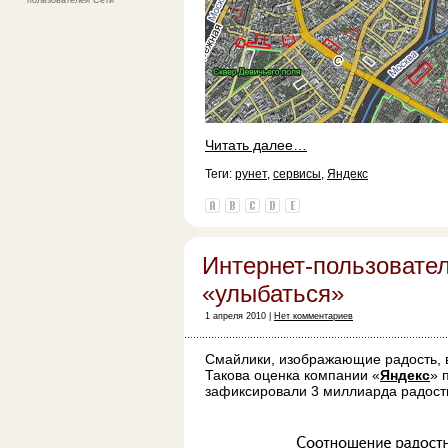
пользователей Сети
Читать далее…
Теги:
рунет
,
сервисы
,
Яндекс
Интернет-пользовате
«улыбаться»
1 апреля 2010 |
Нет комментариев
Смайлики, изображающие радость, в
Такова оценка компании «
Яндекс
» 
зафиксировали 3 миллиарда радостн