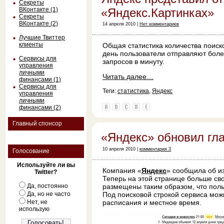
Секреты
ВКонтакте (1)
«Яндекс.Картинках»
Секреты
ВКонтакте (2)
14 апреля 2010 |
Нет комментариев
Лучшие Твиттер
клиенты
Общая статистика количества поиск
день пользователи отправляют боле
Сервисы для
запросов в минуту.
управления
личными
Читать далее…
финансами (1)
Сервисы для
Теги:
статистика
,
Яндекс
управления
личными
финансами (2)
Главный спонсор
«Яндекс» обновил гл
10 апреля 2010 |
комментария 3
Голосование
Используйте ли вы
Компания «
Яндекс
» сообщила об и
Twitter?
Теперь на этой странице больше св
Да, постоянно
размещены таким образом, что пол
Да, но не часто
Под поисковой строкой сервиса можн
Нет, не
расписания и местное время.
использую