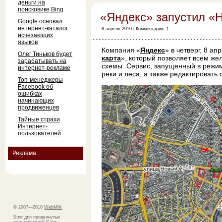
деньги на
поисковике Bing
«Яндекс» запустил «
Google основал
интернет-каталог
8 апреля 2010 |
Комментарии: 1
исчезающих
языков
Компания «
Яндекс
» в четверг, 8 а
Олег Тиньков будет
карта
», который позволяет всем же
зарабатывать на
схемы. Сервис, запущенный в режим
интернет-рекламе
реки и леса, а также редактировать
Топ-менеджеры
Facebook об
ошибках
начинающих
продвиженцев
Тайные страхи
Интернет-
пользователей
Реклама
© 2007—2010
WebMilk
Блог для продвинутых