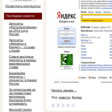
Посмотреть результаты!
Последние новости
Депозиты
«Россельхозбанка»
на 2014 год в
России
Депозиты
«Финансы и
Кредит» – отзывы
о банке
Самые выгодные
депозиты в банках:
максимальные
ставки
Банковские
депозиты –
проценты: в банках
России
За гиперссылки на
Читать далее…
экстремистские
материалы
Теги:
новости
,
Яндекс
блоггеров будут
штрафовать
Microsoft теряет