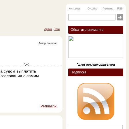
Контакты
О сайте
Реклама
RSS
|
Архив
Теги
Обратите внимание
Автор: freeman
*
для рекламодателей
а судом выплатить
Подписка
огласования с самим
Permalink