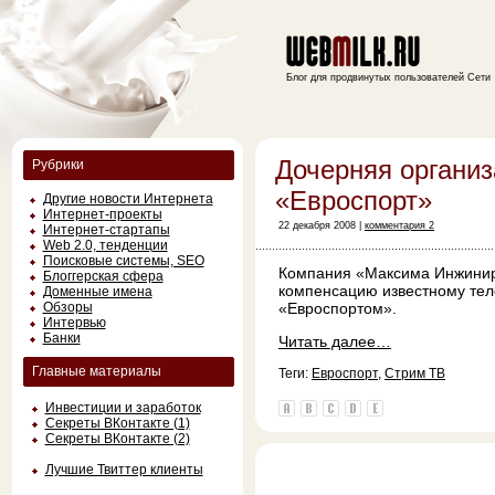
Блог для продвинутых пользователей Сети
Дочерняя организ
Рубрики
«Евроспорт»
Другие новости Интернета
Интернет-проекты
22 декабря 2008 |
комментария 2
Интернет-стартапы
Web 2.0, тенденции
Поисковые системы, SEO
Компания «Максима Инжинир
Блоггерская сфера
компенсацию известному тел
Доменные имена
Обзоры
«Евроспортом».
Интервью
Банки
Читать далее…
Главные материалы
Теги:
Евроспорт
,
Стрим ТВ
Инвестиции и заработок
Секреты ВКонтакте (1)
Секреты ВКонтакте (2)
Лучшие Твиттер клиенты