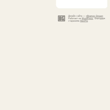
Дизайн сайта —
«Bramox Group»
Работает на
WordPress
, благодаря
стараниям
AlexPro