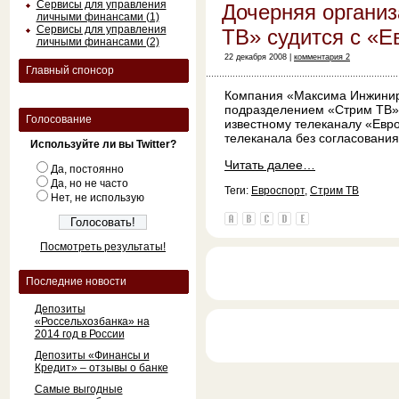
Сервисы для управления
Дочерняя органи
личными финансами (1)
Сервисы для управления
ТВ» судится с «Е
личными финансами (2)
22 декабря 2008 |
комментария 2
Главный спонсор
Компания «Максима Инжинир
подразделением «Стрим ТВ»
Голосование
известному телеканалу «Евр
телеканала без согласовани
Используйте ли вы Twitter?
Читать далее…
Да, постоянно
Да, но не часто
Теги:
Евроспорт
,
Стрим ТВ
Нет, не использую
Посмотреть результаты!
Последние новости
Депозиты
«Россельхозбанка» на
2014 год в России
Депозиты «Финансы и
Кредит» – отзывы о банке
Самые выгодные