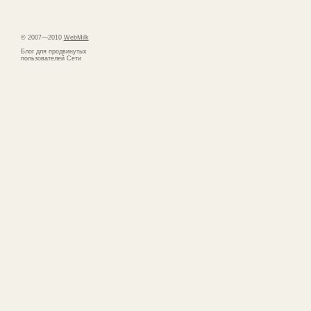
© 2007—2010
WebMilk
Блог для продвинутых
пользователей Сети