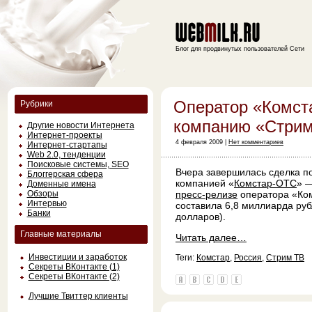
Блог для продвинутых пользователей Сети
Оператор «Комст
Рубрики
компанию «Стри
Другие новости Интернета
Интернет-проекты
4 февраля 2009 |
Нет комментариев
Интернет-стартапы
Web 2.0, тенденции
Поисковые системы, SEO
Вчера завершилась сделка п
Блоггерская сфера
компанией «
Комстар-ОТС
» 
Доменные имена
Обзоры
пресс-релизе
оператора «Ко
Интервью
составила 6,8 миллиарда ру
Банки
долларов).
Главные материалы
Читать далее…
Инвестиции и заработок
Теги:
Комстар
,
Россия
,
Стрим ТВ
Секреты ВКонтакте (1)
Секреты ВКонтакте (2)
Лучшие Твиттер клиенты