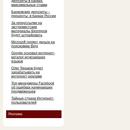
депозиты в банках:
максимальные ставки
Банковские депозиты –
проценты: в банках России
За гиперссылки на
экстремистские
материалы блоггеров
будут штрафовать
Microsoft теряет деньги на
поисковике Bing
Google основал интернет-
каталог исчезающих
языков
Олег Тиньков будет
зарабатывать на
интернет-рекламе
Топ-менеджеры Facebook
об ошибках начинающих
продвиженцев
Тайные страхи Интернет-
пользователей
Реклама