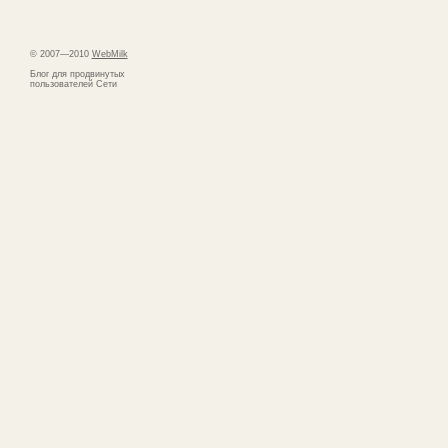
© 2007—2010
WebMilk
Блог для продвинутых
пользователей Сети