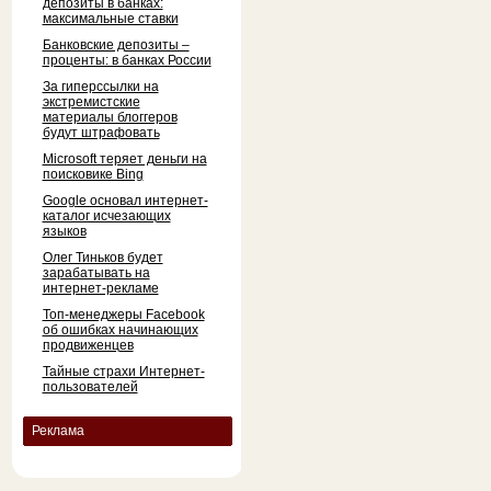
депозиты в банках:
максимальные ставки
Банковские депозиты –
проценты: в банках России
За гиперссылки на
экстремистские
материалы блоггеров
будут штрафовать
Microsoft теряет деньги на
поисковике Bing
Google основал интернет-
каталог исчезающих
языков
Олег Тиньков будет
зарабатывать на
интернет-рекламе
Топ-менеджеры Facebook
об ошибках начинающих
продвиженцев
Тайные страхи Интернет-
пользователей
Реклама