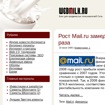
Блог для продвинутых пользователей Сети
Рост Mail.ru заме
Рубрики
раза
Другие новости Интернета
Интернет-проекты
24 июня 2009 |
Комментарии: 1
Интернет-стартапы
Web 2.0, тенденции
Поисковые системы, SEO
Вчера
Блоггерская сфера
финан
Доменные имена
Обзоры
свои 
Интервью
2008 году рост прибыли комп
Банки
сравнению с 2007 годом. Уто
столько о сумме выручки, ск
Главные материалы
показателей. Так, в 2008 фин
$74,6 миллиона, соответств
Инвестиции и заработок
рентабельность компании по
Секреты ВКонтакте (1)
Секреты ВКонтакте (2)
Читать далее…
Лучшие Твиттер клиенты
Теги:
Mail.ri
,
финансы