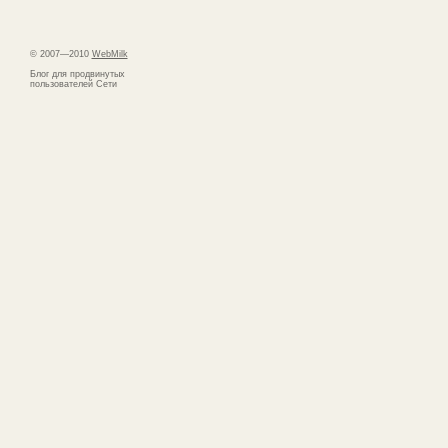
© 2007—2010
WebMilk
Блог для продвинутых
пользователей Сети