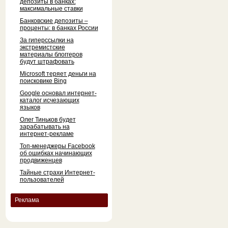
депозиты в банках:
максимальные ставки
Банковские депозиты –
проценты: в банках России
За гиперссылки на
экстремистские
материалы блоггеров
будут штрафовать
Microsoft теряет деньги на
поисковике Bing
Google основал интернет-
каталог исчезающих
языков
Олег Тиньков будет
зарабатывать на
интернет-рекламе
Топ-менеджеры Facebook
об ошибках начинающих
продвиженцев
Тайные страхи Интернет-
пользователей
Реклама