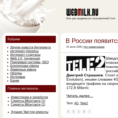
Блог для продвинутых пользователей Сети
В России появитс
Рубрики
Другие новости Интернета
25 июля 2009 |
Нет комментариев
Интернет-проекты
Интернет-стартапы
Шведс
Web 2.0, тенденции
Поисковые системы, SEO
планах
Блоггерская сфера
поколе
Доменные имена
россий
Обзоры
Дмитрий Страшнов
. Стоит 
Интервью
Evolution), иными словами 4
Банки
входящего трафика на скорос
172,8 Мбит/с.
Главные материалы
Читать далее…
Инвестиции и заработок
Секреты ВКонтакте (1)
Теги:
4G
,
Tele2
Секреты ВКонтакте (2)
Лучшие Твиттер клиенты