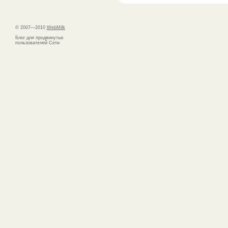
© 2007—2010
WebMilk
Блог для продвинутых
пользователей Сети