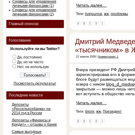
Сервисы для управления
Читать далее…
личными финансами (1)
Сервисы для управления
Теги:
livejournal
,
жж
,
проблемы
личными финансами (2)
Главный спонсор
Дмитрий Медведе
Голосование
«тысячником» в
Используйте ли вы Twitter?
Да, постоянно
22 апреля 2009 |
Комментарии: 1
Да, но не часто
Нет, не использую
Вчера президент РФ Дмитрий
зарегистрировав его в форм
блоге будут размещаться мо
Посмотреть результаты!
юзера с ником
blog_d_medve
закрытым — можно лишь чит
вот вступить в общество нель
Последние новости
Читать далее…
Депозиты
«Россельхозбанка» на
Теги:
блоги
,
жж
,
Президент
2014 год в России
Депозиты «Финансы и
Кредит» – отзывы о банке
Самые выгодные