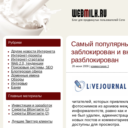
Блог для продвинутых пользователей Сети
Самый популярн
Рубрики
заблокирован и в
Другие новости Интернета
Интернет-проекты
разблокирован
Интернет-стартапы
Web 2.0, тенденции
26 июня 2009 |
комментария 3
Поисковые системы, SEO
Блоггерская сфера
Доменные имена
Обзоры
Интервью
Банки
Главные материалы
читателей, которых привлек
Инвестиции и заработок
фотоснимков из архивов меж
Секреты ВКонтакте (1)
информагентств, равно как и
Секреты ВКонтакте (2)
не был удален, администрац
новых постов и комментарие
Лучшие Твиттер клиенты
доступны для просмотра.