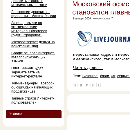
депозиты в банках:
Московский офис 
максимальные ставки
становится глав
Банковские депозиты –
проценты: в банках России
8 января 2009 |
комментариев 7
За гиперссылки на
экстремистские
материалы блоггеров
будут штрафовать
Microsoft теряет деньги на
поисковике Bing
Google основал интернет-
перестановка кадров и перес
каталог исчезающих
американского, так и московс
языков
Читать далее…
Олег Тиньков будет
зарабатывать на
Теги:
livejournal
,
блоги
,
жж
,
сервис
интернет-рекламе
Топ-менеджеры Facebook
об ошибках начинающих
продвиженцев
Тайные страхи Интернет-
пользователей
Реклама