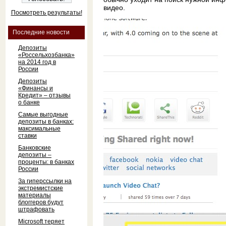
видео.
Посмотреть результаты!
Последние новости
Депозиты
«Россельхозбанка»
на 2014 год в
России
Депозиты
«Финансы и
Кредит» – отзывы
о банке
Самые выгодные
депозиты в банках:
максимальные
ставки
Банковские
депозиты –
проценты: в банках
России
За гиперссылки на
экстремистские
материалы
блоггеров будут
штрафовать
Microsoft теряет