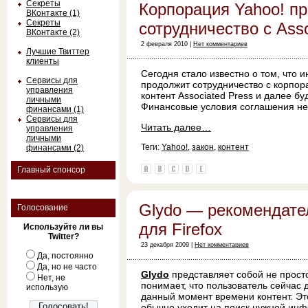
Секреты
Корпорация Yahoo! п
ВКонтакте (1)
Секреты
сотрудничество с Asso
ВКонтакте (2)
2 февраля 2010 |
Нет комментариев
Лучшие Твиттер
клиенты
Сегодня стало известно о том, что
Сервисы для
продолжит сотрудничество с корпо
управления
контент Associated Press и далее б
личными
Финансовые условия соглашения не
финансами (1)
Сервисы для
Читать далее…
управления
личными
Теги:
Yahoo!
,
закон
,
контент
финансами (2)
Главный спонсор
Glydo — рекомендате
Голосование
для Firefox
Используйте ли вы
Twitter?
23 декабря 2009 |
Нет комментариев
Да, постоянно
Да, но не часто
Glydo
представляет собой не просто
Нет, не
понимает, что пользователь сейчас 
использую
данный момент времени контент. Эт
обычно уходит на поиск нужной инф