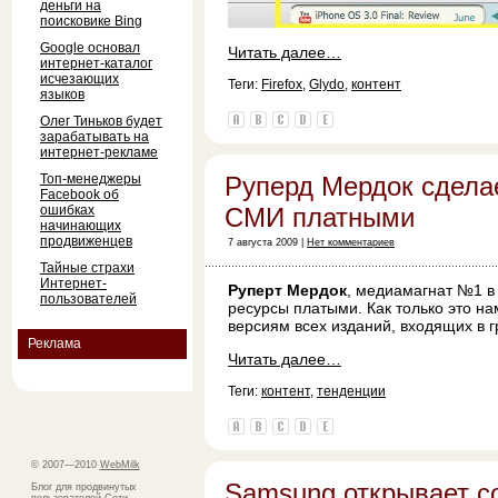
деньги на
поисковике Bing
Google основал
Читать далее…
интернет-каталог
исчезающих
Теги:
Firefox
,
Glydo
,
контент
языков
Олег Тиньков будет
зарабатывать на
интернет-рекламе
Топ-менеджеры
Руперд Мердок сделае
Facebook об
ошибках
СМИ платными
начинающих
продвиженцев
7 августа 2009 |
Нет комментариев
Тайные страхи
Интернет-
Руперт Мердок
, медиамагнат №1 в 
пользователей
ресурсы платыми. Как только это на
версиям всех изданий, входящих в 
Реклама
Читать далее…
Теги:
контент
,
тенденции
© 2007—2010
WebMilk
Samsung открывает с
Блог для продвинутых