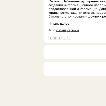
Сервис «
Вебконтент.ру
» предлагает
создания информационного наполнен
предоставленной информации. Данн
юридическую защиту текстов, предос
банального копирования другими р
Читать далее…
Теги:
контент
,
сервисы