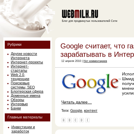
Блог для продвинутых пользователей Сети
Google считает, что г
Рубрики
зарабатывать в Интер
Другие новости
Интернета
12 апреля 2010 |
Нет комментариев
Интернет-проекты
Интернет-
стартапы
Испол
Web 2.0,
Шмидт
тенденции
Поисковые
получ
системы, SEO
мнени
Блоггерская сфера
усили
Доменные имена
Обзоры
Читать далее…
Интервью
Банки
Теги:
Google
,
контент
Главные материалы
Инвестиции и
заработок