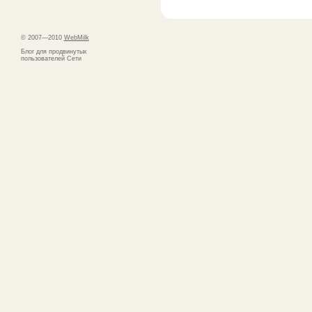
© 2007—2010
WebMilk
Блог для продвинутых
пользователей Сети