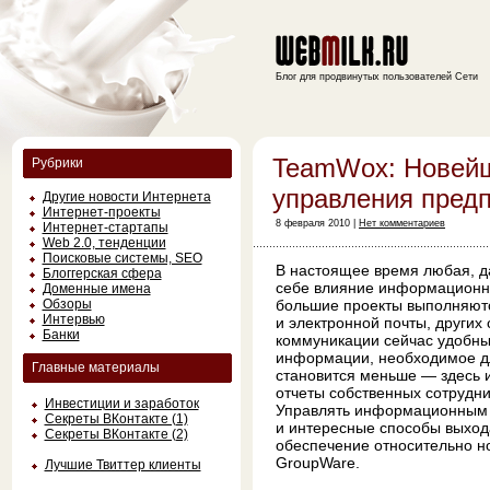
Блог для продвинутых пользователей Сети
TeamWox: Новей
Рубрики
управления пред
Другие новости Интернета
Интернет-проекты
8 февраля 2010 |
Нет комментариев
Интернет-стартапы
Web 2.0, тенденции
Поисковые системы, SEO
В настоящее время любая, д
Блоггерская сфера
себе влияние информационно
Доменные имена
Обзоры
большие проекты выполняют
Интервью
и электронной почты, других
Банки
коммуникации сейчас удобны,
информации, необходимое дл
Главные материалы
становится меньше — здесь и
отчеты собственных сотрудни
Инвестиции и заработок
Управлять информационным п
Секреты ВКонтакте (1)
и интересные способы выход
Секреты ВКонтакте (2)
обеспечение относительно н
GroupWare.
Лучшие Твиттер клиенты