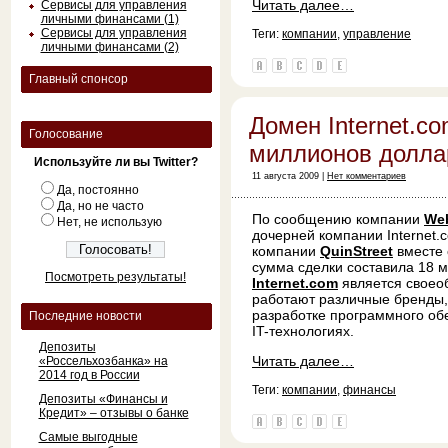
Читать далее…
Сервисы для управления
личными финансами (1)
Сервисы для управления
Теги:
компании
,
управление
личными финансами (2)
Главный спонсор
Домен Internet.co
Голосование
миллионов долла
Используйте ли вы Twitter?
11 августа 2009 |
Нет комментариев
Да, постоянно
Да, но не часто
По сообщению компании
We
Нет, не использую
дочерней компании Internet
компании
QuinStreet
вместе 
сумма сделки составила 18 
Посмотреть результаты!
Internet.com
является своеоб
работают различные бренды,
разработке программного об
Последние новости
IT-технологиях.
Депозиты
Читать далее…
«Россельхозбанка» на
2014 год в России
Теги:
компании
,
финансы
Депозиты «Финансы и
Кредит» – отзывы о банке
Самые выгодные