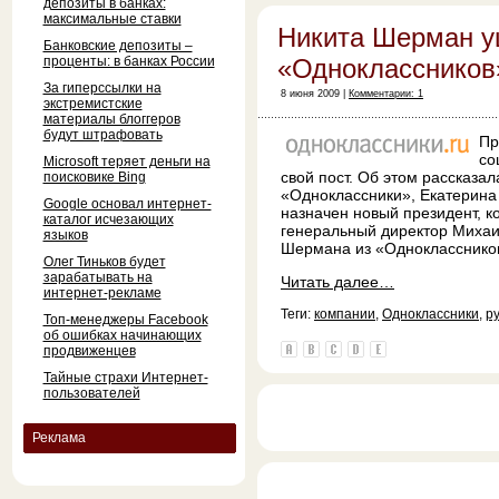
депозиты в банках:
максимальные ставки
Никита Шерман у
Банковские депозиты –
проценты: в банках России
«Одноклассников
За гиперссылки на
8 июня 2009 |
Комментарии: 1
экстремистские
материалы блоггеров
будут штрафовать
Пр
со
Microsoft теряет деньги на
свой пост. Об этом рассказа
поисковике Bing
«Одноклассники», Екатерина 
Google основал интернет-
назначен новый президент, 
каталог исчезающих
генеральный директор Михаи
языков
Шермана из «Одноклассников
Олег Тиньков будет
зарабатывать на
Читать далее…
интернет-рекламе
Теги:
компании
,
Одноклассники
,
р
Топ-менеджеры Facebook
об ошибках начинающих
продвиженцев
Тайные страхи Интернет-
пользователей
Реклама