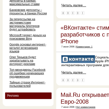
депозиты в банках:
максимальные ставки
Читать далее…
Банковские депозиты –
проценты: в банках России
За гиперссылки на
экстремистские
материалы блоггеров
«ВКонтакте» сти
будут штрафовать
разработчиков с
Microsoft теряет деньги на
поисковике Bing
iPhone
Google основал интернет-
7 июня 2008 |
Комментарии: 1
каталог исчезающих
языков
Социаль
Олег Тиньков будет
зарабатывать на
Apple i
интернет-рекламе
интерактивных программ для
Топ-менеджеры Facebook
Читать далее…
об ошибках начинающих
продвиженцев
Тайные страхи Интернет-
пользователей
Mail.Ru открывае
Реклама
Евро-2008
7 июня 2008 |
Нет комментариев