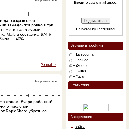
Автор: newsmaker
Введите ваш e-mail адрес:
года раскрыв свои
нии замедлился ровно в три
Delivered by
FeedBurner
ет не столько о сумме
ка Mail.ru составила $74,6
ибыли — 46%.
Зеркала и профили
+ LiveJournal
@
+ TooDoo
@
Permalink
+ iGoogle
@
+ Twitter
@
+ Ya.ru
@
Автор: newsmaker
Статистика
с законом. Вчера районный
ких отчислений,
от RapidShare убрать со
Авторизация
Войти