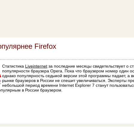
опулярнее Firefox
Статистика
Liveinternet
за последние месяцы свидетельствует о с
популярности браузера Opera. Пока что браузером номер один оста
однако популярность седьмой версии этой программы падает, а в
рынке браузеров в России не спешит увеличиваться. Эксперты пре
небольшой период времени Internet Explorer 7 станут пользовать
опулярным в России браузером.