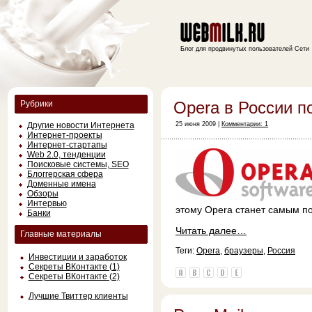
Блог для продвинутых пользователей Сети
Opera в России п
Рубрики
Другие новости Интернета
25 июня 2009 |
Комментарии: 1
Интернет-проекты
Интернет-стартапы
Web 2.0, тенденции
Поисковые системы, SEO
Блоггерская сфера
Доменные имена
Обзоры
Интервью
этому Opera станет самым п
Банки
Читать далее…
Главные материалы
Теги:
Opera
,
браузеры
,
Россия
Инвестиции и заработок
Секреты ВКонтакте (1)
Секреты ВКонтакте (2)
Лучшие Твиттер клиенты