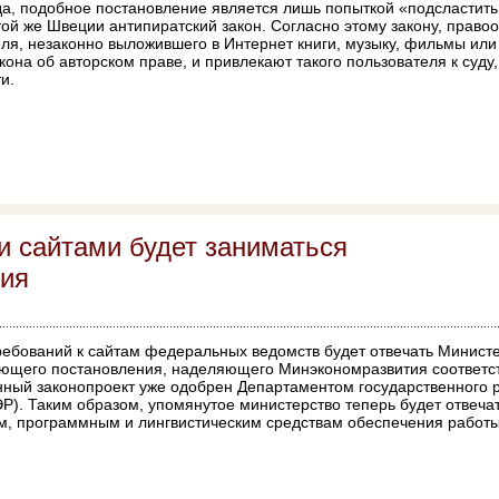
вда, подобное постановление является лишь попыткой «подсластит
той же Швеции антипиратский закон. Согласно этому закону, прав
ля, незаконно выложившего в Интернет книги, музыку, фильмы ил
она об авторском праве, и привлекают такого пользователя к суду
и.
и сайтами будет заниматься
ия
требований к сайтам федеральных ведомств будет отвечать Минист
вующего постановления, наделяющего Минэкономразвития соответ
нный законопроект уже одобрен Департаментом государственного 
). Таким образом, упомянутое министерство теперь будет отвеча
им, программным и лингвистическим средствам обеспечения работ