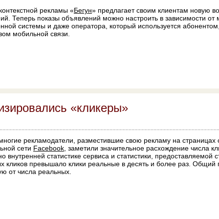
контекстной рекламы «
Бегун
» предлагает своим клиентам новую в
ий. Теперь показы объявлений можно настроить в зависимости от 
нной системы и даже оператора, который используется абонентом
вом мобильной связи.
визировались «кликеры»
многие рекламодатели, разместившие свою рекламу на страницах
ьной сети
Facebook
, заметили значительное расхождение числа к
но внутренней статистике сервиса и статистики, предоставляемой 
х кликов превышало клики реальные в десять и более раз. Общий 
ую от числа реальных.