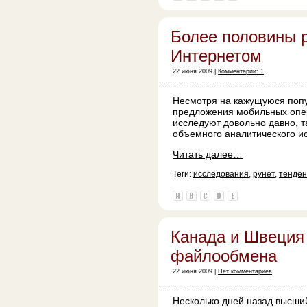
Более половины р
Интернетом
22 июня 2009 |
Комментарии: 1
Несмотря на кажущуюся попу
предложения мобильных опер
исследуют довольно давно, т
объемного аналитического ис
Читать далее…
Теги:
исследования
,
рунет
,
тенде
Канада и Швеция
файлообмена
22 июня 2009 |
Нет комментариев
Несколько дней назад высши