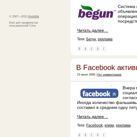
Система 
объявлен
операцио
© 2007—2010
WebMilk
посредст
Блог для продвинутых
пользователей Сети
Читать далее…
Теги:
Бегун
,
реклама
В Facebook акти
23 июня 2009 |
Нет комментариев
Вчера 
социал
соглас
Иногда количество фальшивы
составил в среднем одну пят
Читать далее…
Теги:
Facebook
,
клики
,
реклама