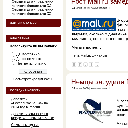
Рост Mail.ru заме
Сервисы для управления
личными финансами (1)
24 июня 2009 |
Комментарии: 1
Сервисы для управления
личными финансами (2)
Вчера
Главный спонсор
финан
раза,
выручки, сколько о динамике
Голосование
миллиона, соответственно п
Используйте ли вы Twitter?
Читать далее…
Да, постоянно
Теги:
Mail.ri
,
финансы
Да, но не часто
Нет, не использую
Посмотреть результаты!
Немцы засудили 
24 июня 2009 |
Комментарии: 1
Последние новости
Депозиты
У все
«Россельхозбанка» на
суд Г
2014 год в России
назыв
Депозиты «Финансы и
своих
Кредит» – отзывы о банке
Чита
Самые выгодные