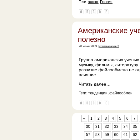
Теги:
закон
,
Россия
Американские уче
полезно
20 июня 2009 |
комментария 3
Группа американских ученых
музыку, фильмы, литературу.
развитие файлообмена не огр
влияние.
Читать далее…
Теги:
тенденции
,
файлообмен
«
1
2
3
4
5
6
7
30
31
32
33
34
35
57
58
59
60
61
62