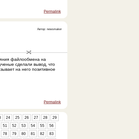
Permalink
Автор: newsmaker
ияния файлообмена на
ученые сделали вывод, что
зывает на него позитивное
Permalink
3
24
25
26
27
28
29
51
52
53
54
55
56
78
79
80
81
82
83