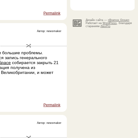
Permalink
Дизайн сайта —
«Bramox Group»
Работает на
WordPress
, благодаря
стараниям
AlexPro
Автор: newsmaker
ли большие проблемы.
ся запись генерального
Space
собирается закрыть 21
ация получена из
 Великобритании, и может
Permalink
Автор: newsmaker