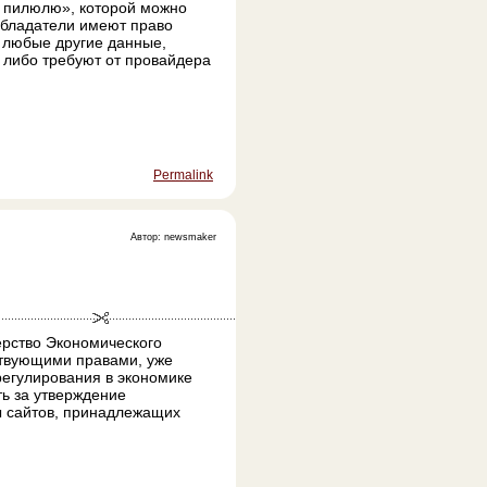
ь пилюлю», которой можно
ообладатели имеют право
и любые другие данные,
, либо требуют от провайдера
Permalink
Автор: newsmaker
ерство Экономического
ствующими правами, уже
регулирования в экономике
ть за утверждение
ы сайтов, принадлежащих