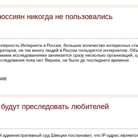
оссиян никогда не пользовались
лярность Интернета в России, большое количество интересных ста
аторов, не так много людей в России пользуются интернетом. Об
акими исследованиями занимается сразу несколько организаций, о
следования пока нет. Вернее, не было до последнего времени.
нции
 будут преследовать любителей
й административный суд Швеции постановил, что IP-адрес являетс