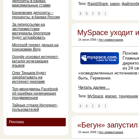
депозиты в банках:
Теги:
RapidShare
,
закон
,
файлооб
максимальные ставки
Банковские депозиты –
проценты: в банках России
За гиперссылки на
экстремистские
MySpace уходит и
материалы блоггеров
будут штрафовать
24 июня 2009 |
Нет комментариев
Microsoft теряет деньги на
поисковике Bing
Похоже 
Google основал интернет-
Главным
каталог исчезающих
директо
языков
из 24 с
«осведомленных источников 
Олег Тиньков будет
зарабатывать на
быть, Германии.
интернет-рекламе
Читать далее…
Топ-менеджеры Facebook
об ошибках начинающих
Теги:
MySpace
,
кризис
,
тенденции
продвиженцев
Тайные страхи Интернет-
пользователей
Реклама
«Бегун» запустил
23 июня 2009 |
Нет комментариев