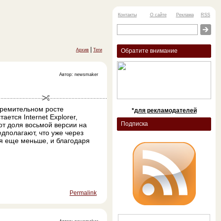
Контакты
О сайте
Реклама
RSS
|
Архив
Теги
Обратите внимание
Автор: newsmaker
тремительном росте
*
для рекламодателей
ется Internet Explorer,
Подписка
от доля восьмой версии на
дполагают, что уже через
ся еще меньше, и благодаря
Permalink