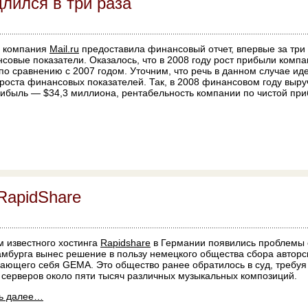
длился в три раза
 компания
Mail.ru
предоставила финансовый отчет, впервые за три 
совые показатели. Оказалось, что в 2008 году рост прибыли компа
 по сравнению с 2007 годом. Уточним, что речь в данном случае ид
 роста финансовых показателей. Так, в 2008 финансовом году выруч
рибыль — $34,3 миллиона, рентабельность компании по чистой пр
RapidShare
м известного хостинга
Rapidshare
в Германии появились проблемы 
амбурга вынес решение в пользу немецкого общества сбора авторс
ающего себя GEMA. Это общество ранее обратилось в суд, требуя 
 серверов около пяти тысяч различных музыкальных композиций.
ть далее…