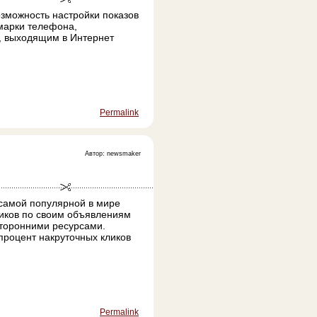
озможность настройки показов
марки телефона,
, выходящим в Интернет
Permalink
Автор: newsmaker
 самой популярной в мире
ликов по своим объявлениям
сторонними ресурсами.
процент накруточных кликов
Permalink