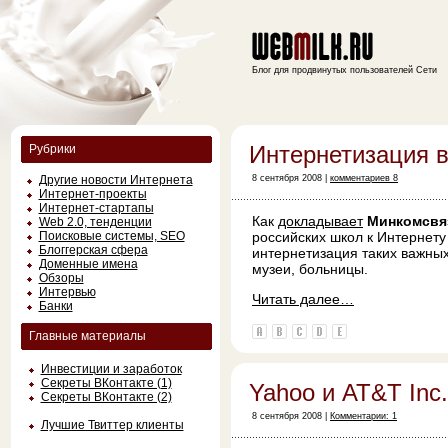
Блог для продвинутых пользователей Сети
Интернетизация в
Рубрики
Другие новости Интернета
8 сентября 2008 |
комментариев 8
Интернет-проекты
Интернет-стартапы
Как
докладывает
Минкомсвя
Web 2.0, тенденции
Поисковые системы, SEO
российских школ к Интернету
Блоггерская сфера
интернетизация таких важных
Доменные имена
музеи, больницы.
Обзоры
Интервью
Читать далее…
Банки
Главные материалы
Инвестиции и заработок
Секреты ВКонтакте (1)
Yahoo и AT&T Inc.
Секреты ВКонтакте (2)
8 сентября 2008 |
Комментарии: 1
Лучшие Твиттер клиенты