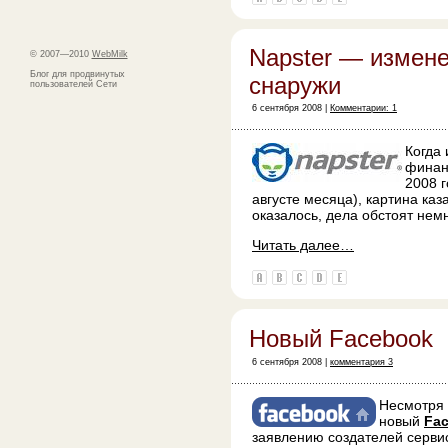
Napster — измене
© 2007—2010
WebMilk
Блог для продвинутых
снаружи
пользователей Сети
6 сентября 2008 |
Комментарии: 1
Когда
финан
2008 
августе месяца), картина ка
оказалось, дела обстоят нем
Читать далее…
Новый Facebook
6 сентября 2008 |
комментария 3
Несмотря 
новый
Fa
заявлению создателей сервис