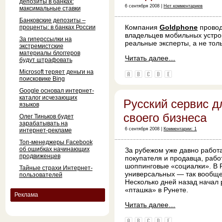
депозиты в банках:
6 сентября 2008 |
Нет комментариев
максимальные ставки
Банковские депозиты –
Компания
Goldphone
провод
проценты: в банках России
владельцев мобильных устро
За гиперссылки на
реальные эксперты, а не тол
экстремистские
материалы блоггеров
Читать далее…
будут штрафовать
Microsoft теряет деньги на
поисковике Bing
Google основал интернет-
каталог исчезающих
Русский сервис д
языков
своего бизнеса
Олег Тиньков будет
зарабатывать на
6 сентября 2008 |
Комментарии: 1
интернет-рекламе
Топ-менеджеры Facebook
об ошибках начинающих
За рубежом уже давно работ
продвиженцев
покупателя и продавца, рабо
шоппинговые «социалки». В 
Тайные страхи Интернет-
универсальных — так вообще
пользователей
Несколько дней назад начал
«пташка» в Рунете.
Реклама
Читать далее…