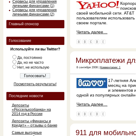
Сервисы для управления
Корпор
личными финансами (1)
поиско
Сервисы для управления
своей мобильной сети. AT&T 
личными финансами (2)
пользователям использовать 
своем портале.
Главный спонсор
Читать далее…
Голосование
Используйте ли вы Twitter?
Да, постоянно
Микроплатежи дл
Да, но не часто
Нет, не использую
8 сентября 2008 |
Комментарии: 1
17-летняя Ал
Посмотреть результаты!
месяц на при
и элементов 
одной из популярных онлайн-
Последние новости
Читать далее…
Депозиты
«Россельхозбанка» на
2014 год в России
Депозиты «Финансы и
Кредит» – отзывы о банке
911 для мобильн
Самые выгодные