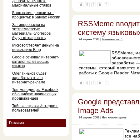
депозиты в банках:
максимальные ставки
Банковские депозиты –
проценты: в банках России
RSSMeme вводит
За гиперссылки на
экстремистские
систему языковы
материалы блоггеров
будут штрафовать
24 апреля 2008 |
Комментарии: 1
Microsoft теряет деньги на
поисковике Bing
RSSMeme
, м
Google основал интернет-
обновленного
каталог исчезающих
разработке —
языков
системы, который является 
работы с Google Reader.
Чит
Олег Тиньков будет
зарабатывать на
интернет-рекламе
Топ-менеджеры Facebook
об ошибках начинающих
продвиженцев
Google представля
Тайные страхи Интернет-
Image Ads
пользователей
24 апреля 2008 |
Нет комментариев
Реклама
Реклам
все наб