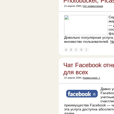
Photobucket, Pica
23 апреля 2008 |
Нет комментариев
Се
ми
— 
со
фа
Довольно популярная услуга,
множество пользователей.
Ч
Чат Facebook отн
для всех
23 апреля 2008 |
Комментарии: 1
Давно у
Faceboo
учетные
счастли
преимущества Facebook — чат
эта услуга доступна абсолют
далее…