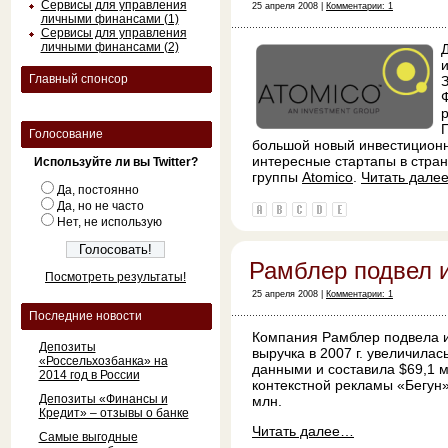
Сервисы для управления
25 апреля 2008 |
Комментарии: 1
личными финансами (1)
Сервисы для управления
личными финансами (2)
Главный спонсор
З
Ф
П
Голосование
большой новый инвестиционн
интересные стартапы в стра
Используйте ли вы Twitter?
группы
Atomico
.
Читать дале
Да, постоянно
Да, но не часто
Нет, не использую
Рамблер подвел 
Посмотреть результаты!
25 апреля 2008 |
Комментарии: 1
Последние новости
Компания Рамблер подвела ит
Депозиты
выручка в 2007 г. увеличила
«Россельхозбанка» на
данными и составила $69,1 м
2014 год в России
контекстной рекламы «Бегун»
Депозиты «Финансы и
млн.
Кредит» – отзывы о банке
Читать далее…
Самые выгодные