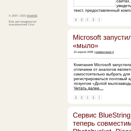
сайтах
увидет
текст, предоставленный ком
© 2007—2010
WebMilk
Блог для продвинутых
пользователей Сети
Microsoft запуст
«мыло»
24 апреля 2008 |
комментария 4
Компания Microsoft запустил
отличием от аналогов являетс
самостоятельно выбрать для 
регистрироваться почтовый а
лозунгом «Долой мылозаводы
Читать далее…
Сервис BlueStrin
теперь совместим