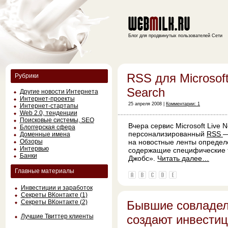
Блог для продвинутых пользователей Сети
RSS для Microsof
Рубрики
Search
Другие новости Интернета
Интернет-проекты
25 апреля 2008 |
Комментарии: 1
Интернет-стартапы
Web 2.0, тенденции
Поисковые системы, SEO
Вчера сервис Microsoft Live 
Блоггерская сфера
персонализированный
RSS
—
Доменные имена
Обзоры
на новостные ленты определе
Интервью
содержащие специфические 
Банки
Джобс».
Читать далее…
Главные материалы
Инвестиции и заработок
Секреты ВКонтакте (1)
Секреты ВКонтакте (2)
Бывшие совладе
Лучшие Твиттер клиенты
создают инвести