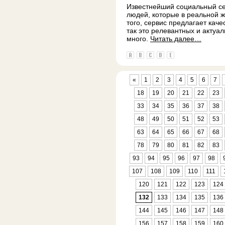
Известнейший социальный с
людей, которые в реальной ж
того, сервис предлагает каче
так это релевантных и актуал
много.
Читать далее…
«
1
2
3
4
5
6
7
18
19
20
21
22
23
33
34
35
36
37
38
48
49
50
51
52
53
63
64
65
66
67
68
78
79
80
81
82
83
93
94
95
96
97
98
107
108
109
110
111
120
121
122
123
124
132
133
134
135
136
144
145
146
147
148
156
157
158
159
160