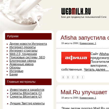
Блог для продвинутых пользователей Сети
Afisha запустила 
Рубрики
Другие новости Интернета
19 августа 2008 |
Комментарии: 1
Интернет-проекты
Интернет-стартапы
Сайт
Afisha
Web 2.0, тенденции
Поисковые системы, SEO
предусматр
Блоггерская сфера
Посетителя
Доменные имена
викторине,
Обзоры
собственные.
Читать далее…
Интервью
Банки
Главные материалы
Инвестиции и заработок
Mail.Ru улучшает
Секреты ВКонтакте (1)
Секреты ВКонтакте (2)
18 августа 2008 |
Комментарии: 1
Лучшие Твиттер клиенты
Этим летом портал Mail.Ru 