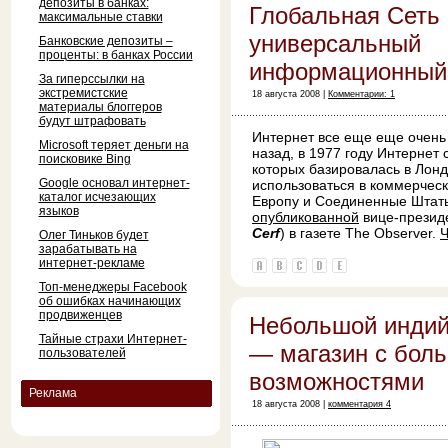
депозиты в банках:
Глобальная Сеть 
максимальные ставки
универсальный
Банковские депозиты –
проценты: в банках России
информационный
За гиперссылки на
экстремистские
18 августа 2008 |
Комментарии: 1
материалы блоггеров
будут штрафовать
Интернет все еще еще очень
Microsoft теряет деньги на
назад, в 1977 году Интернет 
поисковике Bing
которых базировалась в Лонд
Google основал интернет-
использоваться в коммерческ
каталог исчезающих
Европу и Соединенные Штаты.
языков
опубликованной
вице-прези
Cerf
) в газете The Observer.
Ч
Олег Тиньков будет
зарабатывать на
интернет-рекламе
Топ-менеджеры Facebook
об ошибках начинающих
продвиженцев
Небольшой индий
Тайные страхи Интернет-
— магазин с бол
пользователей
возможностями
Реклама
18 августа 2008 |
комментария 4