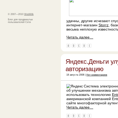
© 2007—2010
WebMilk
Блог для продвинутых
удачны, другие исчезают спу
пользователей Сети
интернет-магазин
Storrz
, баз
весьма неплохую известность
Читать далее…
Яндекс.Деньги у
авторизацию
18 августа 2008 |
Нет комментариев
Система электронн
об улучшении механизма авто
использовать технологию
Ent
американской компанией Entr
сайте многофакторной аутен
Читать далее…