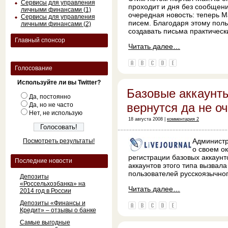
Сервисы для управления
проходит и дня без сообщени
личными финансами (1)
очередная новость: теперь
Ma
Сервисы для управления
писем. Благодаря этому поль
личными финансами (2)
создавать письма практичес
Главный спонсор
Читать далее…
Голосование
Используйте ли вы Twitter?
Базовые аккаунт
Да, постоянно
вернутся да не о
Да, но не часто
Нет, не использую
18 августа 2008 |
комментария 2
Админист
Посмотреть результаты!
о своем о
регистрации базовых аккаунт
Последние новости
аккаунтов этого типа вызвал
пользователей русскоязычно
Депозиты
«Россельхозбанка» на
Читать далее…
2014 год в России
Депозиты «Финансы и
Кредит» – отзывы о банке
Самые выгодные