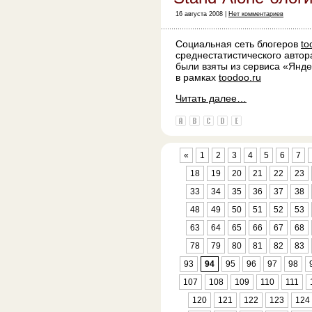
16 августа 2008 |
Нет комментариев
Социальная сеть блогеров
to
среднестатистического автор
были взяты из сервиса «Яндек
в рамках
toodoo.ru
Читать далее…
«
1
2
3
4
5
6
7
18
19
20
21
22
23
33
34
35
36
37
38
48
49
50
51
52
53
63
64
65
66
67
68
78
79
80
81
82
83
93
94
95
96
97
98
107
108
109
110
111
120
121
122
123
124